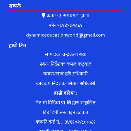
सम्पर्क
कमल-२, समयगढ, झापा
फोन:९८१४९७१८६१
dynamiceducationworld@gmail.com
हाम्रो टिम
सम्पादकः चन्द्रकला राया
प्रबन्ध निर्देशकः कमल कटुवाल
व्यवस्थापकः हरी अधिकारी
कार्यक्रम निर्देशक: सितल अधिकारी
हाम्रो बारेमा :
लेट मी मिडिया प्रा. लि.द्वारा सञ्चालित
डिउ टिभी अनलाइन डटकम
कम्पनि दर्ता नं. :- ३४११०२/८०/०८१