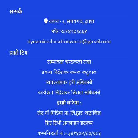
सम्पर्क
कमल-२, समयगढ, झापा
फोन:९८१४९७१८६१
dynamiceducationworld@gmail.com
हाम्रो टिम
सम्पादकः चन्द्रकला राया
प्रबन्ध निर्देशकः कमल कटुवाल
व्यवस्थापकः हरी अधिकारी
कार्यक्रम निर्देशक: सितल अधिकारी
हाम्रो बारेमा :
लेट मी मिडिया प्रा. लि.द्वारा सञ्चालित
डिउ टिभी अनलाइन डटकम
कम्पनि दर्ता नं. :- ३४११०२/८०/०८१