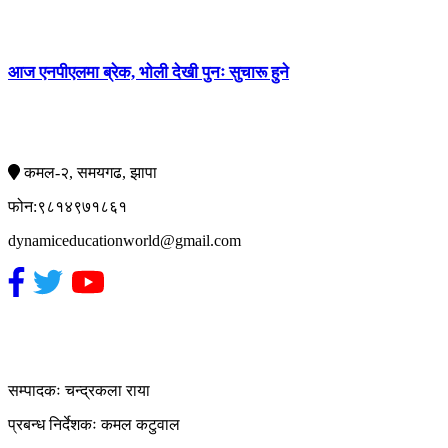
आज एनपीएलमा ब्रेक, भाेली देखी पुनः सुचारू हुने
सम्पर्क
कमल-२, समयगढ, झापा
फोन:९८१४९७१८६१
dynamiceducationworld@gmail.com
हाम्रो टिम
सम्पादकः चन्द्रकला राया
प्रबन्ध निर्देशकः कमल कटुवाल