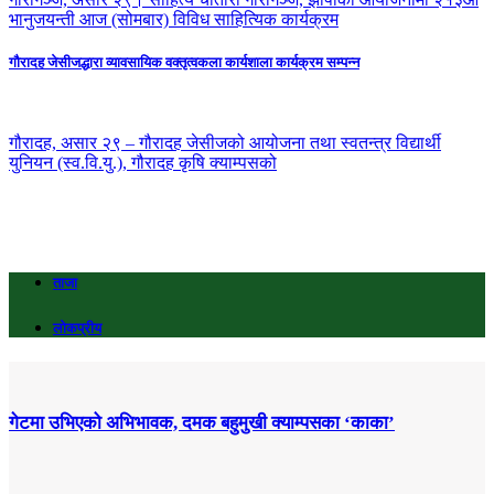
भानुजयन्ती आज (सोमबार) विविध साहित्यिक कार्यक्रम
गौरादह जेसीजद्धारा व्यावसायिक वक्तृत्वकला कार्यशाला कार्यक्रम सम्पन्न
गौरादह, असार २९ – गौरादह जेसीजको आयोजना तथा स्वतन्त्र विद्यार्थी
युनियन (स्व.वि.यु.), गौरादह कृषि क्याम्पसको
ताजा
लोकप्रीय
गेटमा उभिएको अभिभावक, दमक बहुमुखी क्याम्पसका ‘काका’