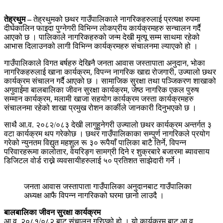
तेह्रथुम –
तेह्रथुमको छथर गाउँपालिकाले नागरिकहरुलाई प्रत्यक्ष रुपमा
दीर्घकालिन फाइदा पुग्नेगरी विभिन्न लोकप्रीय कार्यक्रमहरु सन्चालन गर्दै
आएको छ । पालिकाले नागरिकहरुको जन्म देखी मृत्यू सम्म साथमा रहेको
आभास दिलाउनको लागी विभिन्न कार्यक्रमहरु संचालनमा ल्याएको हो ।
गाउँपालिकाले विगत बर्षहरु देखिनै जनता आवास जस्तापाता अनुदान, भोका
नागरिकहरुलाई खाना कार्यक्रम, विपन्न नागरिक खाद्य रोजगारी, उज्यालो छथर
कार्यक्रम संचालन गर्दै आएको छ । सामाजिक सुरक्षा तथा पञ्जिकरण शाखाको
अगुवाईमा बालबालिका जीवन सुरक्षा कार्यक्रम, जेष्ठ नागरिक एकल पुरुष
सम्मान कार्यक्रम, मलामी खाजा सहयोग कार्यक्रम जस्ता कार्यक्रमहरु
संचालनमा रहेको शाखा प्रमुख रोशन कार्कीले जानकारी दिनुभएको छ ।
साथै आ.व. २०८२/०८३ देखी लागुहुनेगरी उज्यालो छथर कार्यक्रम अन्तर्गत ३
वटा कार्यक्रम थप गरेकोछ । छथर गाउँपालिकाका सम्पुर्ण नागरिकले प्रयोग
गरेको न्युनतम विद्युत महशुल रू ३० रूपैयाँ पालिका बाटै तिर्ने, विपन्न
परिवारहरूमा कालोतार, वेयरिङ्ग सामग्री दिने र शुक्रबारे बजारमा ब्यावसाय
डिजिटल वोर्ड राख्ने व्यवसायीहरुलाई ५० प्रतिशत साझेदारी गर्ने ।
जनता आवास जस्तापाता गाउँपालिका अनुदानबाट गाउँपालिका
अध्यक्ष आफै विपन्न नागरिकको घरमा छानो लाउदै ।
बालबालिका जीवन सुरक्षा कार्यक्रम
आ.व. २०८१/०८२ बाट संचालन गरिएको हो । यो कार्यक्रम बाट आ.व.