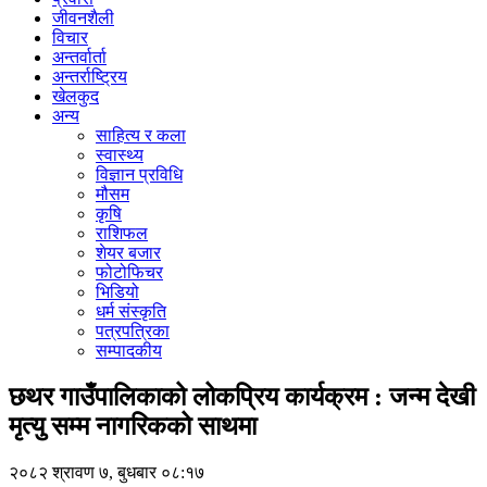
जीवनशैली
विचार
अन्तर्वार्ता
अन्तर्राष्ट्रिय
खेलकुद
अन्य
साहित्य र कला
स्वास्थ्य
विज्ञान प्रविधि
मौसम
कृषि
राशिफल
शेयर बजार
फोटोफिचर
भिडियो
धर्म संस्कृति
पत्रपत्रिका
सम्पादकीय
छथर गाउँपालिकाको लोकप्रिय कार्यक्रम : जन्म देखी
मृत्यु सम्म नागरिकको साथमा
२०८२ श्रावण ७, बुधबार ०८:१७