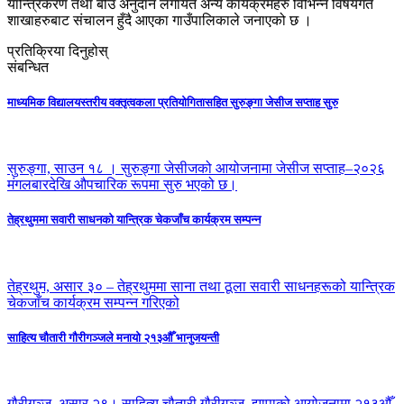
यान्त्रिकरण तथा बीउ अनुदान लगायत अन्य कार्यक्रमहरु विभिन्न विषयगत
शाखाहरुबाट संचालन हुँदै आएका गाउँपालिकाले जनाएको छ ।
प्रतिक्रिया दिनुहोस्
संबन्धित
माध्यमिक विद्यालयस्तरीय वक्तृत्वकला प्रतियोगितासहित सुरुङ्गा जेसीज सप्ताह सुरु
सुरुङ्गा, साउन १८ । सुरुङ्गा जेसीजको आयोजनामा जेसीज सप्ताह–२०२६
मंगलबारदेखि औपचारिक रूपमा सुरु भएको छ।
तेह्रथुममा सवारी साधनको यान्त्रिक चेकजाँच कार्यक्रम सम्पन्न
तेह्रथुम, असार ३० – तेह्रथुममा साना तथा ठूला सवारी साधनहरूको यान्त्रिक
चेकजाँच कार्यक्रम सम्पन्न गरिएको
साहित्य चौतारी गौरीगञ्जले मनायो २१३औँ भानुजयन्ती
गौरीगञ्ज, असार २९। साहित्य चौतारी गौरीगञ्ज, झापाको आयोजनामा २१३औँ