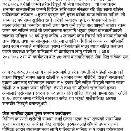
२०८१/०८२ देखी जन्मने हरेक शिशुले यो सेवा पाउनेछन् । यो कार्यक्रम
अन्तर्गत बालबालीका जन्मने वितिकै अभिभावक संरक्षक रहि बैंक खाता खोलेर
पालिकाको तर्फबाट ५ हजार प्रदान गर्ने, हरेक बर्षको व्याज साँवामा गाभिने, सो
रकम १८ बर्ष सम्म सुरक्षित रहने गरिको व्यवास्था हुने, अभिभावकले समेत
बालबालीकाको जन्मदिन पास्नी तथा अन्य कुनै श्रोत बाट आएको उपहार रकम
जम्मा गर्न सकिने साथै यो कार्यक्रममा सहभागि भएका हरेका बालबालीकाको
खातामा उनिहरु १८ बर्ष पुग्दा करिब ५ लाखको कोष निमार्ण गरी बालबालीकाको
उच्च शिक्षा, तथा व्यवसायमुलक क्षेत्रमा लगानि गर्नेगरीको आवधारण अघिसार्दै
उक्त रकम बच्चाले नागरिकता प्राप्त गरिसकेपछी मात्र ब्याज सहित चलाउन
पाउने व्यबस्था सहित पालिकाले यो कार्यक्रम लागु गरेको छ । आ.व.
२०८१/०८२ मा यो कार्यक्रम बाट ४७ जना बालबालिकाले सेवा लिइ सकेका छन्
।
आ ब ०८२/०८३ का लागि कार्यक्रम मार्फत हरेक दम्पतीको पहिलो सन्तानको
हकमा शिशुको नाममा खाता खोली रु ५ हजार जम्मा गरिदिने, दोस्रो सन्तानको
हकमा आमालाई प्रोत्साहन स्वरुप रु ५ हजार दिने सहित शिशुको नाममा खाता
खोली रु ५ हजार जम्मा गरिदिने, तेस्रो तथा सो पछिको सन्तानको हकमा
आमालाई प्रोत्साहन स्वरुप रु १० हजार दिने सहित शिशुको नाममा खाता खोली
रु १० हजार जम्मा गरिदिने ब्यबस्था समेत थप भएको गाउँपालिका अध्यक्ष
सन्तवीर लिम्बुले बताउनुभयो ।
जेष्ठ नागरिक एकल पुरुष सम्मान कार्यक्रम
विभिन्न कारणले श्रीमती साथमा नभई एकल भएका तथा राज्यको सामाजिक
सुरक्षा भत्ता प्राप्त नगरेका जेष्ठ नागरिक पुरुषहरुलाई औषधि उपचार तथा
पोष्टिक आहार ब्यवस्थापनका लागि पालिकाले मासिक रु १ हजार प्रोत्साहन