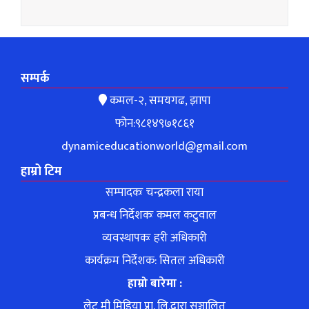
सम्पर्क
कमल-२, समयगढ, झापा
फोन:९८१४९७१८६१
dynamiceducationworld@gmail.com
हाम्रो टिम
सम्पादकः चन्द्रकला राया
प्रबन्ध निर्देशकः कमल कटुवाल
व्यवस्थापकः हरी अधिकारी
कार्यक्रम निर्देशक: सितल अधिकारी
हाम्रो बारेमा :
लेट मी मिडिया प्रा. लि.द्वारा सञ्चालित