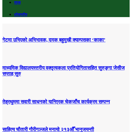
ताजा
लोकप्रीय
गेटमा उभिएको अभिभावक, दमक बहुमुखी क्याम्पसका ‘काका’
माध्यमिक विद्यालयस्तरीय वक्तृत्वकला प्रतियोगितासहित सुरुङ्गा जेसीज
सप्ताह सुरु
तेह्रथुममा सवारी साधनको यान्त्रिक चेकजाँच कार्यक्रम सम्पन्न
साहित्य चौतारी गौरीगञ्जले मनायो २१३औँ भानुजयन्ती