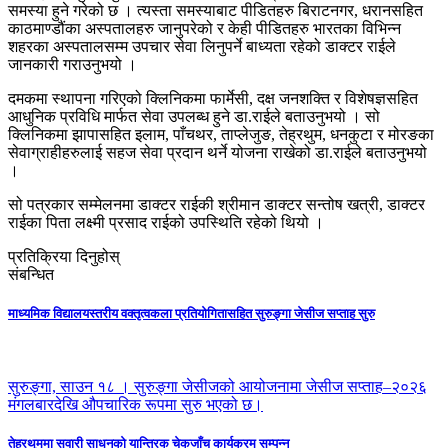
समस्या हुने गरेको छ । त्यस्ता समस्याबाट पीडितहरु बिराटनगर, धरानसहित
काठमाण्डौंका अस्पतालहरु जानुपरेको र केही पीडितहरु भारतका विभिन्न
शहरका अस्पतालसम्म उपचार सेवा लिनुपर्ने बाध्यता रहेको डाक्टर राईले
जानकारी गराउनुभयो ।
दमकमा स्थापना गरिएको क्लिनिकमा फार्मेसी, दक्ष जनशक्ति र विशेषज्ञसहित
आधुनिक प्रविधि मार्फत सेवा उपलब्ध हुने डा.राईले बताउनुभयो । सो
क्लिनिकमा झापासहित इलाम, पाँचथर, ताप्लेजुङ, तेह्रथुम, धनकुटा र मोरङका
सेवाग्राहीहरुलाई सहज सेवा प्रदान थर्ने योजना राखेको डा.राईले बताउनुभयो
।
सो पत्रकार सम्मेलनमा डाक्टर राईकी श्रीमान डाक्टर सन्तोष खत्री, डाक्टर
राईका पिता लक्ष्मी प्रसाद राईको उपस्थिति रहेको थियो ।
प्रतिक्रिया दिनुहोस्
संबन्धित
माध्यमिक विद्यालयस्तरीय वक्तृत्वकला प्रतियोगितासहित सुरुङ्गा जेसीज सप्ताह सुरु
सुरुङ्गा, साउन १८ । सुरुङ्गा जेसीजको आयोजनामा जेसीज सप्ताह–२०२६
मंगलबारदेखि औपचारिक रूपमा सुरु भएको छ।
तेह्रथुममा सवारी साधनको यान्त्रिक चेकजाँच कार्यक्रम सम्पन्न