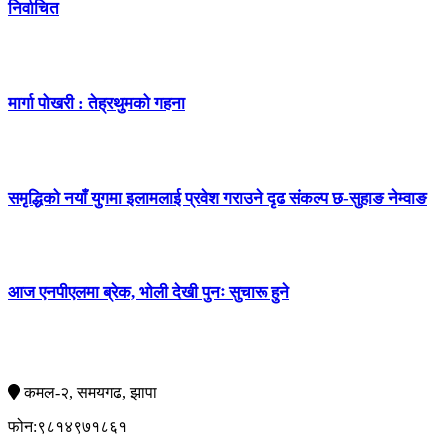
निर्वाचित
मार्गा पोखरी : तेह्रथुमको गहना
समृद्धिको नयाँ युगमा इलामलाई प्रवेश गराउने दृढ संकल्प छ-सुहाङ नेम्वाङ
आज एनपीएलमा ब्रेक, भाेली देखी पुनः सुचारू हुने
सम्पर्क
कमल-२, समयगढ, झापा
फोन:९८१४९७१८६१