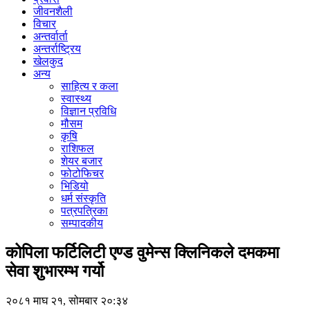
जीवनशैली
विचार
अन्तर्वार्ता
अन्तर्राष्ट्रिय
खेलकुद
अन्य
साहित्य र कला
स्वास्थ्य
विज्ञान प्रविधि
मौसम
कृषि
राशिफल
शेयर बजार
फोटोफिचर
भिडियो
धर्म संस्कृति
पत्रपत्रिका
सम्पादकीय
कोपिला फर्टिलिटी एण्ड वुमेन्स क्लिनिकले दमकमा
सेवा शुभारम्भ गर्यो
२०८१ माघ २१, सोमबार २०:३४