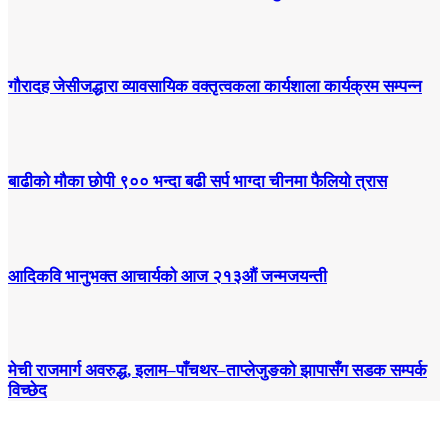
गौरादह जेसीजद्धारा व्यावसायिक वक्तृत्वकला कार्यशाला कार्यक्रम सम्पन्न
बाढीको मौका छोपी ९०० भन्दा बढी सर्प भाग्दा चीनमा फैलियो त्रास
आदिकवि भानुभक्त आचार्यको आज २१३औं जन्मजयन्ती
मेची राजमार्ग अवरुद्ध, इलाम–पाँचथर–ताप्लेजुङको झापासँग सडक सम्पर्क
विच्छेद