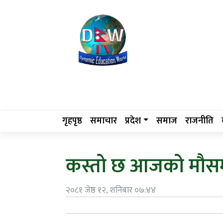
गृहपृष्ठ
समाचार
प्रदेश
समाज
राजनीति
कस्तो छ आजको मौसम प
२०८१ जेष्ठ १२, शनिबार ०७:४४