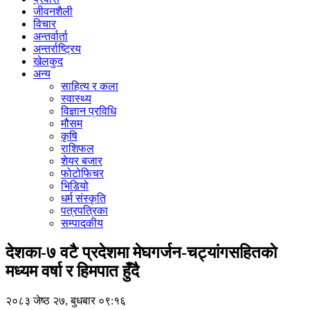
जीवनशैली
विचार
अन्तर्वार्ता
अन्तर्राष्ट्रिय
खेलकुद
अन्य
साहित्य र कला
स्वास्थ्य
विज्ञान प्रविधि
मौसम
कृषि
राशिफल
शेयर बजार
फोटोफिचर
भिडियो
धर्म संस्कृति
पत्रपत्रिका
सम्पादकीय
देशका-७ वटै प्रदेशमा मेघगर्जन-चट्यांगसहितकाे
मध्यम वर्षा र हिमपात हुँदै
२०८३ जेष्ठ २७, बुधबार ०९:१६