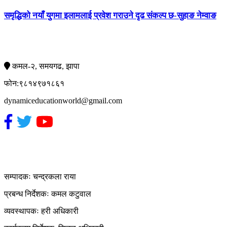
समृद्धिको नयाँ युगमा इलामलाई प्रवेश गराउने दृढ संकल्प छ-सुहाङ नेम्वाङ
सम्पर्क
कमल-२, समयगढ, झापा
फोन:९८१४९७१८६१
dynamiceducationworld@gmail.com
हाम्रो टिम
सम्पादकः चन्द्रकला राया
प्रबन्ध निर्देशकः कमल कटुवाल
व्यवस्थापकः हरी अधिकारी