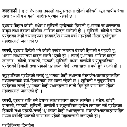
काठमाडाैं ।
हाल नेपालमा उपल्लो वायुमण्डलमा रहेको पश्चिमी न्यून चापीय रेखा
तथा स्थानीय वायूको आंशिक प्रभाव रहेको छ ।
बुधबार बिहान कोशी, मधेश र लुम्बिनी प्रदेशको हिमाली भू-भागमा साधारणतया
बादल तथा देशका बाँकीमा आंशिक बादल लागेको हाे । लुम्बिनी, कोशी र मधेश
प्रदेशका केही स्थानहरूमा हल्कादेखि मध्यम वर्षा भइरहेको माैसम पूर्वानुमान
महाशाखाले जनाएकाे छ।
त्यस्तै,
बुधबार दिउँसो भने कोशी प्रदेश लगायत देशको हिमाली र पहाडी भू-
भागमा साधारणतया बादल लाग्ने भएकाे हाे । तराई भू-भागमा आंशिक बादल
लाग्नेछ। कोशी, बागमती, गण्डकी, लुम्बिनी, मधेश, कर्णाली र सुदूरपश्चिम
प्रदेशको हिमाली तथा पहाडी भू-भागका केही स्थानहरूमा वर्षा हुने भएकाे हाे ।
सुदूरपश्चिम प्रदेशको तराई भू-भागका केही स्थानमा मेघगर्जन/चट्याङ्गसहित
मध्यमसम्मको वर्षा/हिमपातको सम्भावना रहेको छ । लुम्बिनी र सुदूरपश्चिम
प्रदेशका तराई भू-भागका केही स्थानहरूमा तातो दिन हुने सम्भावना रहेको
महाशाखाले जनाएकाे हाे ।
त्यस्तै,
बुधबार राति भने देशभर साधारणतया बादल लाग्नेछ । मधेश, कोशी,
बागमती, गण्डकी, लुम्बिनी, कर्णाली र सुदूरपश्चिम प्रदेश लगायत सबै प्रदेशका
हिमाली तथा पहाडी-तराई भू-भागका केही स्थानहरूमा मेघगर्जन/चट्याङ्गसहित
मध्यम वर्षा/हिमपातको सम्भावना रहेको महाशाखाले जनाएकाे हाे।
प्रतिक्रिया दिनुहोस्