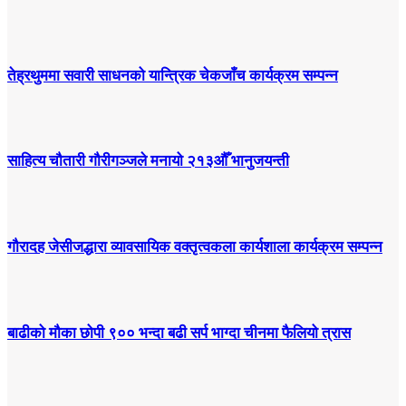
तेह्रथुममा सवारी साधनको यान्त्रिक चेकजाँच कार्यक्रम सम्पन्न
साहित्य चौतारी गौरीगञ्जले मनायो २१३औँ भानुजयन्ती
गौरादह जेसीजद्धारा व्यावसायिक वक्तृत्वकला कार्यशाला कार्यक्रम सम्पन्न
बाढीको मौका छोपी ९०० भन्दा बढी सर्प भाग्दा चीनमा फैलियो त्रास