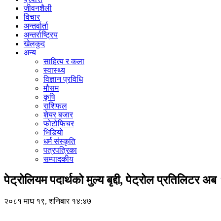
जीवनशैली
विचार
अन्तर्वार्ता
अन्तर्राष्ट्रिय
खेलकुद
अन्य
साहित्य र कला
स्वास्थ्य
विज्ञान प्रविधि
मौसम
कृषि
राशिफल
शेयर बजार
फोटोफिचर
भिडियो
धर्म संस्कृति
पत्रपत्रिका
सम्पादकीय
पेट्रोलियम पदार्थको मुल्य बृद्दी, पेट्रोल प्रतिलिटर अब
२०८१ माघ १९, शनिबार १४:४७