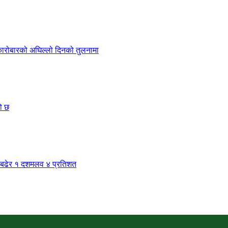
ारोबारको अघिल्लो दिनको तुलनामा
ो छ
रमा बढेर १ दशमलव ४ प्रतिशत