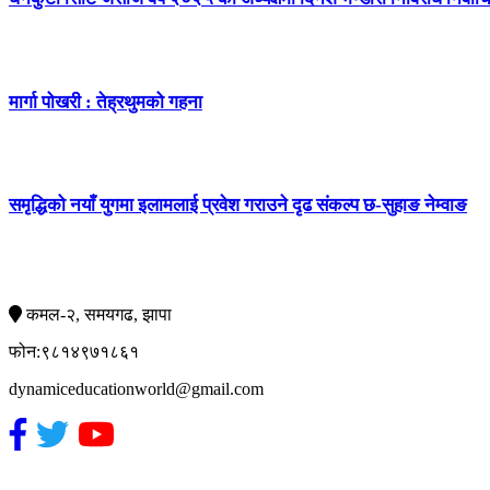
मार्गा पोखरी : तेह्रथुमको गहना
समृद्धिको नयाँ युगमा इलामलाई प्रवेश गराउने दृढ संकल्प छ-सुहाङ नेम्वाङ
सम्पर्क
कमल-२, समयगढ, झापा
फोन:९८१४९७१८६१
dynamiceducationworld@gmail.com