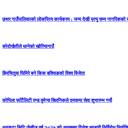
छथर गाउँपालिकाको लोकप्रिय कार्यक्रम : जन्म देखी मृत्यु सम्म नागरिकको
कोदोखेतीले धानेको खोरियागाउँ
हिमचितुवा घिमिरे बने किक बक्सिङको विश्व विजेता
कोपिला फर्टिलिटी एण्ड वुमेन्स क्लिनिकले दमकमा सेवा शुभारम्भ गर्यो
धनकुटा सिटि जेसीज वर्ष २०२५ को अध्यक्षमा दिनेश भण्डारी निर्विरोध निर्वाच