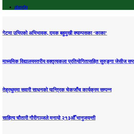
लोकप्रीय
गेटमा उभिएको अभिभावक, दमक बहुमुखी क्याम्पसका ‘काका’
माध्यमिक विद्यालयस्तरीय वक्तृत्वकला प्रतियोगितासहित सुरुङ्गा जेसीज सप्त
तेह्रथुममा सवारी साधनको यान्त्रिक चेकजाँच कार्यक्रम सम्पन्न
साहित्य चौतारी गौरीगञ्जले मनायो २१३औँ भानुजयन्ती