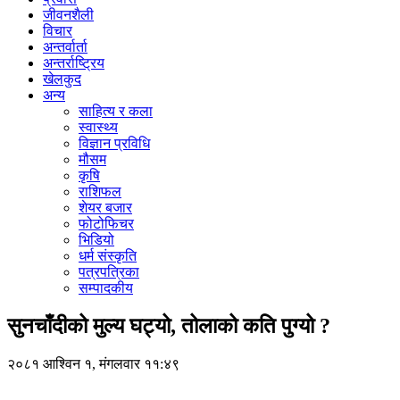
जीवनशैली
विचार
अन्तर्वार्ता
अन्तर्राष्ट्रिय
खेलकुद
अन्य
साहित्य र कला
स्वास्थ्य
विज्ञान प्रविधि
मौसम
कृषि
राशिफल
शेयर बजार
फोटोफिचर
भिडियो
धर्म संस्कृति
पत्रपत्रिका
सम्पादकीय
सुनचाँदीको मुल्य घट्यो, तोलाको कति पुग्यो ?
२०८१ आश्विन १, मंगलवार ११:४९