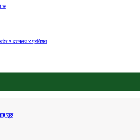
ो छ
रमा बढेर १ दशमलव ४ प्रतिशत
ाह सुरु