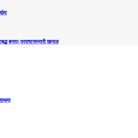
्छेद
्ध बनाएः परराष्ट्रमन्त्री खनाल
 साथमा