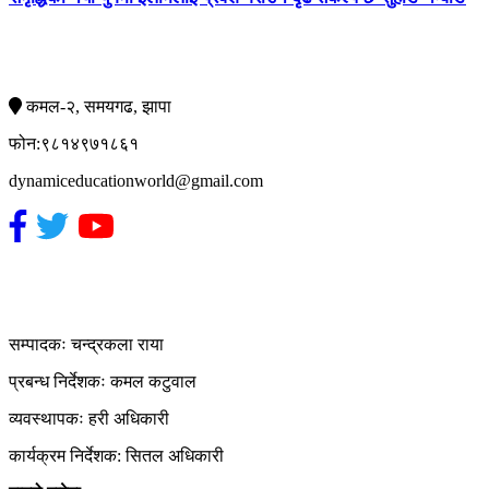
सम्पर्क
कमल-२, समयगढ, झापा
फोन:९८१४९७१८६१
dynamiceducationworld@gmail.com
हाम्रो टिम
सम्पादकः चन्द्रकला राया
प्रबन्ध निर्देशकः कमल कटुवाल
व्यवस्थापकः हरी अधिकारी
कार्यक्रम निर्देशक: सितल अधिकारी