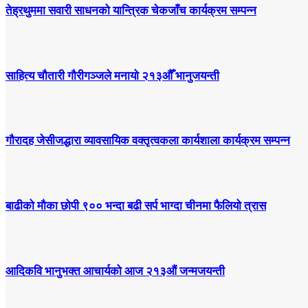
तेह्रथुममा सवारी साधनको यान्त्रिक चेकजाँच कार्यक्रम सम्पन्न
साहित्य चौतारी गौरीगञ्जले मनायो २१३औँ भानुजयन्ती
गौरादह जेसीजद्धारा व्यावसायिक वक्तृत्वकला कार्यशाला कार्यक्रम सम्पन्न
बाढीको मौका छोपी ९०० भन्दा बढी सर्प भाग्दा चीनमा फैलियो त्रास
आदिकवि भानुभक्त आचार्यको आज २१३औं जन्मजयन्ती