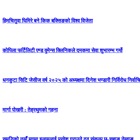
हिमचितुवा घिमिरे बने किक बक्सिङको विश्व विजेता
कोपिला फर्टिलिटी एण्ड वुमेन्स क्लिनिकले दमकमा सेवा शुभारम्भ गर्यो
धनकुटा सिटि जेसीज वर्ष २०२५ को अध्यक्षमा दिनेश भण्डारी निर्विरोध निर्वाच
मार्गा पोखरी : तेह्रथुमको गहना
समृद्धिको नयाँ युगमा इलामलाई प्रवेश गराउने दृढ संकल्प छ-सुहाङ नेम्वाङ