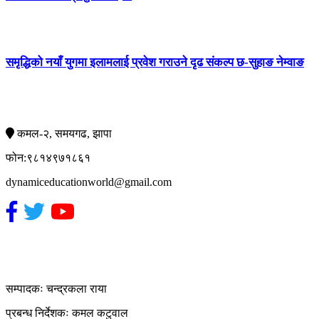
समृद्धिको नयाँ युगमा इलामलाई प्रवेश गराउने दृढ संकल्प छ-सुहाङ नेम्वाङ
सम्पर्क
कमल-२, समयगढ, झापा
फोन:९८१४९७१८६१
dynamiceducationworld@gmail.com
हाम्रो टिम
सम्पादकः चन्द्रकला राया
प्रबन्ध निर्देशकः कमल कटुवाल