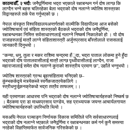
काठमाडौँ, २ भदौः
जनैपूर्णिमामा भद्रा भएकाले रक्षाबन्धन गर्न दोष लाग्छ कि
लाग्दैन भन्ने बहस चलिरहेका बेला भद्राको दोष नलाग्ने ज्योतिष शास्त्रका
विद्वानहरुले तर्क पेस गर्नुभएको छ ।
नेपाल संस्कृत विश्वविद्यालयअन्तर्गतको वाल्मीकि विद्यापीठमा आज बसेको
ज्योतिषाचार्य एवं संहिता शास्त्रको बैठकले भद्राको दोष जनैपूर्णिमा,
रक्षाबन्धनका निमित्त सर्वसाधारणलाई नलाग्ने निष्कर्ष निकालेको हो । यो दोष
राजाहरुलाई मात्रै लाग्ने संहिताशास्त्री अर्जुनप्रसाद बाँस्तोलाले राससलाई
जानकारी दिनुभयो ।
“कन्या, धनु, तुला र मकर राशिमा चन्द्रमा हँुदा, भद्रा पाताल लोकमा हुने हुँदा
भद्राको दोष पातालवासीलाई मात्रै लाग्छ पृथ्वीवासीलाई लाग्दैन, राजा
महाराजालाई समेत दोष नलाग्ने कुराको शास्त्रीय प्रमाण छ”, उहाँले भन्नुभयो ।
ज्योतिष शास्त्रको ग्रन्थ बृहत्संहितामा भनिएको छ–
कुंम्भकर्कद्वये मत्र्येकब्जे स्वर्गेकजात्रयेकलिगे ।
स्त्रीधनुर्जूकनक्रेकधो भद्रा तत्रैव तत्फलम् ।।
यही प्रमाणका आधारमा पनि भद्राको दोष नलाग्ने ज्योतिषाचार्यहरुको निष्कर्ष छ
। बैठकमा प्रा डा माधवप्रसाद पाण्डेय, सह प्राध्यापक जयन्त आचार्यलगायत
ज्योतिषाचार्यहरुको उपस्थिति थियो ।
यसअघि नेपाल पञ्चाङ्ग निर्णायक विकास समितिले पनि सर्वसाधारणलाई
भद्राको दोष नलाग्ने भएकाले जनैपूर्णिमा र रक्षाबन्धनका कर्म गर्न कुनै समस्या
नरहेको विज्ञप्तिमार्फत सार्वजनिक गरिसकेको छ ।