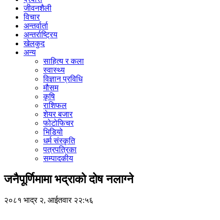
जीवनशैली
विचार
अन्तर्वार्ता
अन्तर्राष्ट्रिय
खेलकुद
अन्य
साहित्य र कला
स्वास्थ्य
विज्ञान प्रविधि
मौसम
कृषि
राशिफल
शेयर बजार
फोटोफिचर
भिडियो
धर्म संस्कृति
पत्रपत्रिका
सम्पादकीय
जनैपूर्णिमामा भद्राको दोष नलाग्ने
२०८१ भाद्र २, आईतवार २२:५६