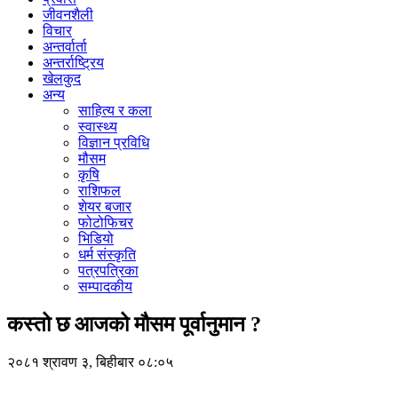
जीवनशैली
विचार
अन्तर्वार्ता
अन्तर्राष्ट्रिय
खेलकुद
अन्य
साहित्य र कला
स्वास्थ्य
विज्ञान प्रविधि
मौसम
कृषि
राशिफल
शेयर बजार
फोटोफिचर
भिडियो
धर्म संस्कृति
पत्रपत्रिका
सम्पादकीय
कस्तो छ आजको मौसम पूर्वानुमान ?
२०८१ श्रावण ३, बिहीबार ०८:०५