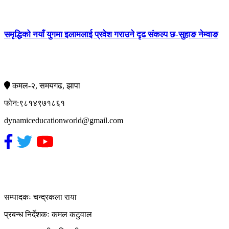
समृद्धिको नयाँ युगमा इलामलाई प्रवेश गराउने दृढ संकल्प छ-सुहाङ नेम्वाङ
सम्पर्क
कमल-२, समयगढ, झापा
फोन:९८१४९७१८६१
dynamiceducationworld@gmail.com
हाम्रो टिम
सम्पादकः चन्द्रकला राया
प्रबन्ध निर्देशकः कमल कटुवाल