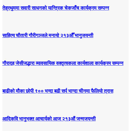
तेह्रथुममा सवारी साधनको यान्त्रिक चेकजाँच कार्यक्रम सम्पन्न
साहित्य चौतारी गौरीगञ्जले मनायो २१३औँ भानुजयन्ती
गौरादह जेसीजद्धारा व्यावसायिक वक्तृत्वकला कार्यशाला कार्यक्रम सम्पन्न
बाढीको मौका छोपी ९०० भन्दा बढी सर्प भाग्दा चीनमा फैलियो त्रास
आदिकवि भानुभक्त आचार्यको आज २१३औं जन्मजयन्ती