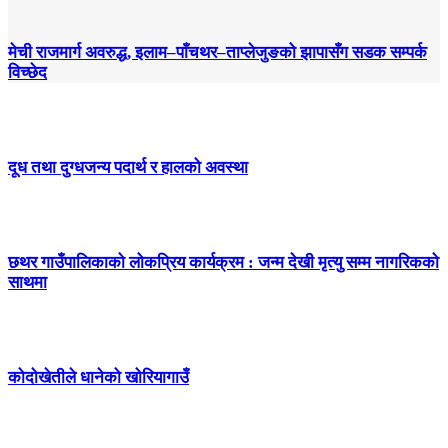
मेची राजमार्ग अवरुद्ध, इलाम–पाँचथर–ताप्लेजुङको झापासँग सडक सम्पर्क
विच्छेद
दूध तथा दुग्धजन्य पदार्थ र हालको अवस्था
छथर गाउँपालिकाको लोकप्रिय कार्यक्रम : जन्म देखी मृत्यु सम्म नागरिकको
साथमा
कोदोखेतीले धानेको खोरियागाउँ