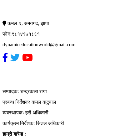
सम्पर्क
कमल-२, समयगढ, झापा
फोन:९८१४९७१८६१
dynamiceducationworld@gmail.com
हाम्रो टिम
सम्पादकः चन्द्रकला राया
प्रबन्ध निर्देशकः कमल कटुवाल
व्यवस्थापकः हरी अधिकारी
कार्यक्रम निर्देशक: सितल अधिकारी
हाम्रो बारेमा :