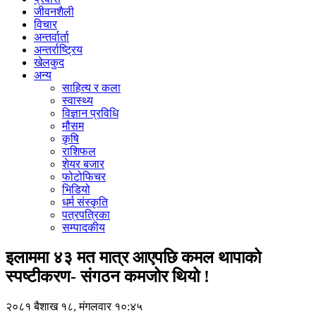
जीवनशैली
विचार
अन्तर्वार्ता
अन्तर्राष्ट्रिय
खेलकुद
अन्य
साहित्य र कला
स्वास्थ्य
विज्ञान प्रविधि
मौसम
कृषि
राशिफल
शेयर बजार
फोटोफिचर
भिडियो
धर्म संस्कृति
पत्रपत्रिका
सम्पादकीय
इलाममा ४३ मत मात्र आएपछि कमल थापाको
स्पष्टीकरण- संगठन कमजोर थियो !
२०८१ बैशाख १८, मंगलवार १०:४५