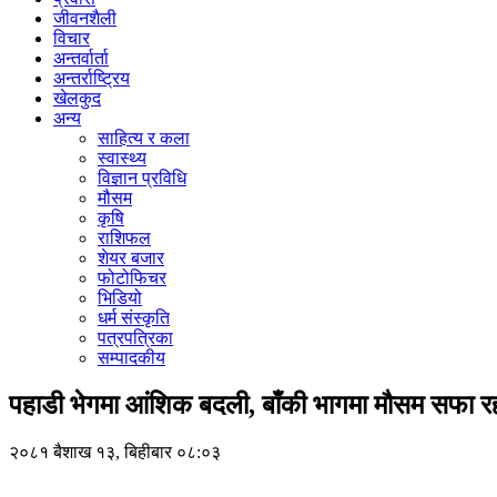
जीवनशैली
विचार
अन्तर्वार्ता
अन्तर्राष्ट्रिय
खेलकुद
अन्य
साहित्य र कला
स्वास्थ्य
विज्ञान प्रविधि
मौसम
कृषि
राशिफल
शेयर बजार
फोटोफिचर
भिडियो
धर्म संस्कृति
पत्रपत्रिका
सम्पादकीय
पहाडी भेगमा आंशिक बदली, बाँकी भागमा मौसम सफा रहने
२०८१ बैशाख १३, बिहीबार ०८:०३