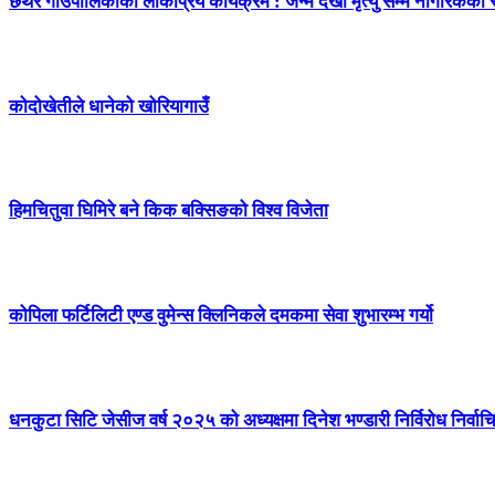
छथर गाउँपालिकाको लोकप्रिय कार्यक्रम : जन्म देखी मृत्यु सम्म नागरिकको
कोदोखेतीले धानेको खोरियागाउँ
हिमचितुवा घिमिरे बने किक बक्सिङको विश्व विजेता
कोपिला फर्टिलिटी एण्ड वुमेन्स क्लिनिकले दमकमा सेवा शुभारम्भ गर्यो
धनकुटा सिटि जेसीज वर्ष २०२५ को अध्यक्षमा दिनेश भण्डारी निर्विरोध निर्वाच