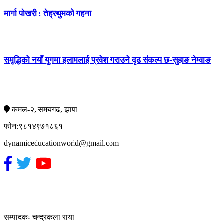
मार्गा पोखरी : तेह्रथुमको गहना
समृद्धिको नयाँ युगमा इलामलाई प्रवेश गराउने दृढ संकल्प छ-सुहाङ नेम्वाङ
सम्पर्क
कमल-२, समयगढ, झापा
फोन:९८१४९७१८६१
dynamiceducationworld@gmail.com
हाम्रो टिम
सम्पादकः चन्द्रकला राया