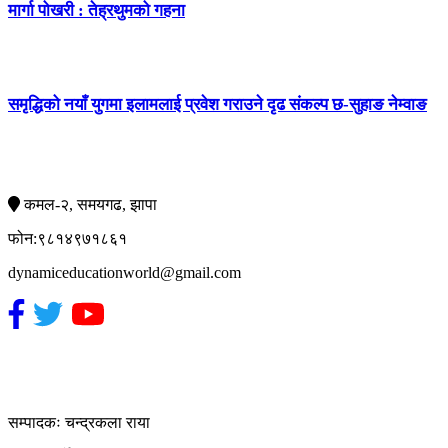
मार्गा पोखरी : तेह्रथुमको गहना
समृद्धिको नयाँ युगमा इलामलाई प्रवेश गराउने दृढ संकल्प छ-सुहाङ नेम्वाङ
सम्पर्क
कमल-२, समयगढ, झापा
फोन:९८१४९७१८६१
dynamiceducationworld@gmail.com
हाम्रो टिम
सम्पादकः चन्द्रकला राया