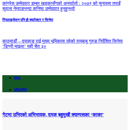
कांग्रेस उम्मेदवार डम्बर खड्कासँगको अन्तर्वार्ता : २०७९ को चुनावमा तपाईं
सुवास नेम्वाङभन्दा कनिष्ठ उम्मेदवार हुनुहुन्थ्यो
रियलाइजेसन पनि हो क्यारेक्टर र सिनेमा
काठमाडौं – दयाहाङ राई मुख्य भूमिकामा रहेको रामबाबु गुरुङ निर्देशित सिनेमा
‘डिग्री माइला’ यही चैत ३०
ताजा
लोकप्रीय
गेटमा उभिएको अभिभावक, दमक बहुमुखी क्याम्पसका ‘काका’