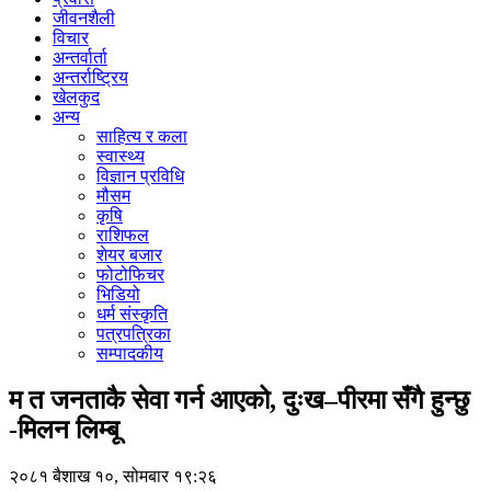
जीवनशैली
विचार
अन्तर्वार्ता
अन्तर्राष्ट्रिय
खेलकुद
अन्य
साहित्य र कला
स्वास्थ्य
विज्ञान प्रविधि
मौसम
कृषि
राशिफल
शेयर बजार
फोटोफिचर
भिडियो
धर्म संस्कृति
पत्रपत्रिका
सम्पादकीय
म त जनताकै सेवा गर्न आएको, दुःख–पीरमा सँगै हुन्छु
-मिलन लिम्बू
२०८१ बैशाख १०, सोमबार १९:२६