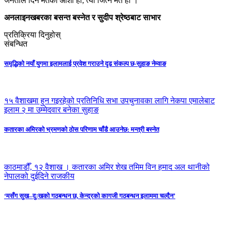
जनताले दिने मतको आशा हो, त्यो जित्ने मत हो ।
अनलाइनखबरका बसन्त बस्नेत र सुदीप श्रेष्ठबाट साभार
प्रतिक्रिया दिनुहोस्
संबन्धित
समृद्धिको नयाँ युगमा इलामलाई प्रवेश गराउने दृढ संकल्प छ-सुहाङ नेम्वाङ
१५ वैशाखमा हुन गइरहेको प्रतिनिधि सभा उपचुनावका लागि नेकपा एमालेबाट
इलाम २ मा उम्मेदवार बनेका सुहाङ
कतारका अमिरको भ्रमणको ठोस परिणाम चाँडै आउनेछ: मन्त्री बस्नेत
काठमाडौँ, १२ वैशाख । कतारका अमिर शेख तमिम विन हमाद अल थानीको
नेपालको दुईदिने राजकीय
‘मसँग सुख–दुःखको गठबन्धन छ, केन्द्रको कागजी गठबन्धन इलाममा चल्दैन’