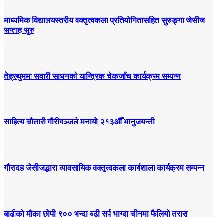
माध्यमिक विद्यालयस्तरीय वक्तृत्वकला प्रतियोगितासहित सुरुङ्गा जेसीज
सप्ताह सुरु
तेह्रथुममा सवारी साधनको यान्त्रिक चेकजाँच कार्यक्रम सम्पन्न
साहित्य चौतारी गौरीगञ्जले मनायो २१३औँ भानुजयन्ती
गौरादह जेसीजद्धारा व्यावसायिक वक्तृत्वकला कार्यशाला कार्यक्रम सम्पन्न
बाढीको मौका छोपी ९०० भन्दा बढी सर्प भाग्दा चीनमा फैलियो त्रास