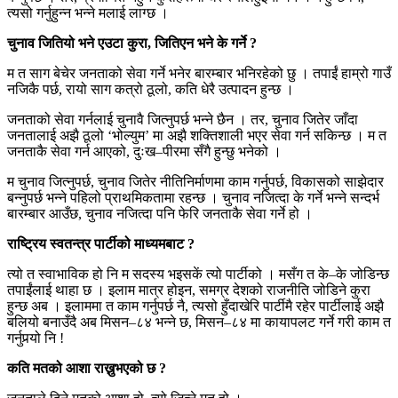
त्यसो गर्नुहुन्न भन्ने मलाई लाग्छ ।
चुनाव जितियो भने एउटा कुरा
,
जितिएन भने के गर्ने
?
म त साग बेचेर जनताको सेवा गर्ने भनेर बारम्बार भनिरहेको छु । तपाईं हाम्रो गाउँ
नजिकै पर्छ, रायो साग कत्रो ठूलो, कति धेरै उत्पादन हुन्छ ।
जनताको सेवा गर्नलाई चुनावै जित्नुपर्छ भन्ने छैन । तर, चुनाव जितेर जाँदा
जनतालाई अझै ठूलो ‘भोल्युम’ मा अझै शक्तिशाली भएर सेवा गर्न सकिन्छ । म त
जनताकै सेवा गर्न आएको, दुःख–पीरमा सँगै हुन्छु भनेको ।
म चुनाव जित्नुपर्छ, चुनाव जितेर नीतिनिर्माणमा काम गर्नुपर्छ, विकासको साझेदार
बन्नुपर्छ भन्ने पहिलो प्राथमिकतामा रहन्छ । चुनाव नजित्दा के गर्ने भन्ने सन्दर्भ
बारम्बार आउँछ, चुनाव नजित्दा पनि फेरि जनताकै सेवा गर्ने हो ।
राष्ट्रिय स्वतन्त्र पार्टीको माध्यमबाट
?
त्यो त स्वाभाविक हो नि म सदस्य भइसकें त्यो पार्टीको । मसँग त के–के जोडिन्छ
तपाईंलाई थाहा छ । इलाम मात्र होइन, समग्र देशको राजनीति जोडिने कुरा
हुन्छ अब । इलाममा त काम गर्नुपर्छ नै, त्यसो हुँदाखेरि पार्टीमै रहेर पार्टीलाई अझै
बलियो बनाउँदै अब मिसन–८४ भन्ने छ, मिसन–८४ मा कायापलट गर्ने गरी काम त
गर्नुपर्‍यो नि !
कति मतको आशा राख्नुभएको छ
?