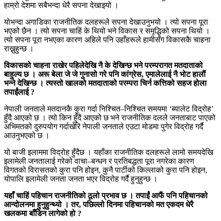
हाम्रो देशमा सबैभन्दा धेरै सपना देखाइयो ।
योभन्दा अगाडिका राजनीतिक दलहरूले सपना देखाउनुभयो । त्यो सपना पूरा
भएको छैन । त्यो सपना चाहिं के थियो भने विकास र समृद्धिको सपना थियो ।
त्यो सपना पूरा नभएका कारण अहिले पनि उहाँहरूले हामीसँग विकासकै चाहना
राख्नुहुन्छ ।
विकासको चाहना राखेर पहिलेदेखि नै के देखिन्छ भने परम्परागत मतदाताको
बाहुल्य छ । अरू बेला जे जे गुनासो गरे पनि कांग्रेस
,
एमालेलाई नै भोट हालौं
भन्ने देखिन्छ । त्यस्तो खालको मतदाताको परम्परा चिर्न कत्तिको सहज होला
तपाईंलाई
?
नेपाली जनताले मतदानकै कुरा गर्दा निश्चित–निश्चित समयमा ‘ब्यालेट विद्रोह’
हुँदै आएको छ । त्यो किन हुँदै आएको छ भने राजनीतिक दलले जनताबाट पाएको
अभिमतको दुरुपयोग गर्दाखेरि नेपाली जनताले एउटा मोडमा पुगेर विद्रोह गर्दै
आउनुभएको छ ।
यो बाजी इलाममा विद्रोह हुँदैछ । यहाँका राजनीतिक दलहरूले लामो समयदेखि
इलामेली जनतालाई गरेको वाचा–बन्धन र प्रतिबद्धता पूरा नगरेका कारण
विगतको विरासतको कुरा पनि होइन, कुनै पार्टीको किल्लाको कुरा पनि होइन,
योपालि इलामेली जनता जनता भएर विद्रोह गर्दै हुनुहुन्छ ।
यहाँ चाहिं पहिचान राजनीतिको ठूलो प्रभाव छ । तपाईं आफैं पनि पहिचानको
आन्दोलनमा हुनुहुन्थ्यो । तर
,
पछिल्लो दिनमा पहिचानको मत एकदम धेरै
खलकमा बाँडिन लागेको हो
?