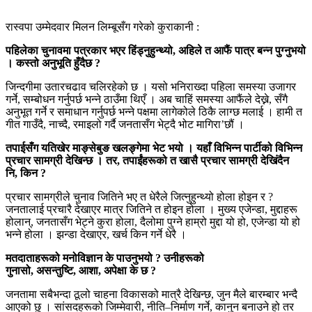
रास्वपा उम्मेदवार मिलन लिम्बूसँग गरेको कुराकानी :
पहिलेका चुनावमा पत्रकार भएर हिंड्नुहुन्थ्यो
,
अहिले त आफैं पात्र बन्न पुग्नुभयो
। कस्तो अनुभूति हुँदैछ
?
जिन्दगीमा उतारचढाव चलिरहेको छ । यसो भनिराख्दा पहिला समस्या उजागर
गर्ने, सम्बोधन गर्नुपर्छ भन्ने ठाउँमा थिएँ । अब चाहिं समस्या आफैंले देख्ने, सँगै
अनुभूत गर्ने र समाधान गर्नुपर्छ भन्ने पक्षमा लागेकोले ठिकै लाग्छ मलाई । हामी त
गीत गाउँदै, नाच्दै, रमाइलो गर्दै जनतासँग भेट्दै भोट मागिरा’छौं ।
तपाईसँग यतिखेर माङ्सेबुङ खलङ्गेमा भेट भयो । यहाँ विभिन्न पार्टीको विभिन्न
प्रचार सामग्री देखिन्छ । तर
,
तपाईंहरूको त खासै प्रचार सामग्री देखिंदैन
नि
,
किन
?
प्रचार सामग्रीले चुनाव जितिने भए त धेरैले जित्नुहुन्थ्यो होला होइन र ?
जनतालाई प्रचारै देखाएर मात्र जितिने त होइन होला । मुख्य एजेन्डा, मुद्दाहरू
होलान्, जनतासँग भेट्ने कुरा होला, दैलोमा पुग्ने हाम्रो मुद्दा यो हो, एजेन्डा यो हो
भन्ने होला । झन्डा देखाएर, खर्च किन गर्ने धेरै ।
मतदाताहरूको मनोविज्ञान के पाउनुभयो
?
उनीहरूको
गुनासो
,
असन्तुष्टि
,
आशा
,
अपेक्षा के छ
?
जनतामा सबैभन्दा ठूलो चाहना विकासको मात्रै देखिन्छ, जुन मैले बारम्बार भन्दै
आएको छु । सांसदहरूको जिम्मेवारी, नीति–निर्माण गर्ने, कानुन बनाउने हो तर