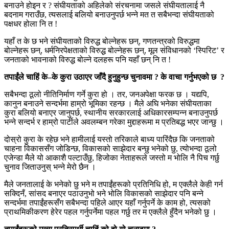
बनाउने होइन र ? संघीयताको अहिलेको संरचनामा जसले संघीयतालाई नै
बदनाम गराउँछ, त्यसलाई बलियो बनाउनुपर्छ भन्ने मत त सबैभन्दा संघीयताको
पक्षधर होला नि त !
यहाँ त के छ भने संघीयताको विरुद्ध बोल्नेहरू छन्, गणतन्त्रको विरुद्धमा
बोल्नेहरू छन्, धर्मनिरपेक्षताको विरुद्ध बोल्नेहरू छन्, मूल संविधानको ‘स्पिरिट’ र
जनताको भावनाको विरुद्ध बोल्ने दलहरू पनि यहाँ छन् नि त !
तपाईंले चाहिं के
–
के कुरा उठाएर जाँदै हुनुहुन्छ चुनावमा
?
के वाचा गर्नुभएको छ
?
सबैभन्दा ठूलो नीतिनिर्माण गर्ने कुरा हो । तर, जनअपेक्षा फरक छ । यद्यपि,
कानुन बनाउने सन्दर्भमा हाम्रो भूमिका रहन्छ । मैले अघि भनेका संघीयताका
कुरा बलियो बनाएर जानुपर्छ, स्थानीय सरकारलाई अधिकारसम्पन्न बनाउनुपर्छ
भन्ने सन्दर्भ र हाम्रो पार्टीले अवलम्बन गरेका मुद्दाहरूमा म प्रतिबद्ध भएर जान्छु ।
दोस्रो कुरा के रहेछ भने हामीलाई यस्तो तरिकाले बाध्य पारिंदैछ कि जनताको
चाहना विकाससँग जोडिन्छ, विकासको साझेदार बन्छु भनेको छु, त्योभन्दा ठूलो
एजेन्डा मैले यो आकाशै पल्टाउँछु, हिजोका नेताहरूले जस्तो म भोलि नै पिच गर्छु
चुनाव जिताउनुस् भन्ने मेरो छैन ।
मैले जनतालाई के भनेको छु भने म तपाईंहरूको प्रतिनिधि हो, म एक्लैले केही गर्न
सक्दिनँ, सांसद बनाएर पठाउनुभो भने भोलि विकासको साझेदार पनि बन्ने
सन्दर्भमा तपाईंहरूसँग सबैभन्दा पहिले आएर यहाँ गर्नुपर्ने के काम हो, त्यसको
प्राथमिकीकरण हेरेर पहल गर्नुपर्नेमा पहल गर्छु तर म एक्लैले हुँदैन भनेको छु ।