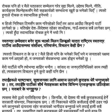
रोचक पनि हो र मैले पत्रकार सम्मेलन गरेर मुद्दा मिल्ने, उद्देश्य मिल्ने, नीति,
कार्यक्रम मिल्नेहरूसँग मेरो सहकार्यको सम्भावना खुलै छ भनेको थिएँ । त्यसो
हुनाले रोचक त स्वाभाविक हुनेभयो ।
म हिजो निश्चित टिमसँग काम गरिरहेको थिएँ तर आज आउँदा सिङ्गो पार्टी
लागेको छ । यतिखेर देश–विदेशमा रहेका साथीहरू, गाउँ-समाज सबै लागेका छन्
। त्यसो हुँदा स्वाभाविक रोचक हुने नै भयो नि !
स्वतन्त्र उम्मेदवार बनेर सुरू भएको मिलन लिम्बूको यात्रा राष्ट्रिय स्वतन्त्र
पार्टीमा आउँदासम्ममा संशोधन
,
परिमार्जन
,
विचलन केही छैन
?
त्यस्तो विचलन त के छ र ? मैले हिजो पनि के भनेको थिएँ भने म जनताको पक्षमा
काम गर्न आएको हो, म जनताको सेवकभन्दा अरू होइन भनेको छु ।
मेरो पार्टीले पनि त्योभन्दा बाहिर भन्दैन । सांसद वा जनप्रतिनिधिको काम त्यही
हो, त्यसकारण विचलन हुने कुरो कहीं पनि छैन ।
तपाईंहरूले भ्रष्टाचार
,
सुशासनका लागि आवाज उठाउने कुराहरू धेरै भन्नुभएको
छ । तर
,
तपाईंकै पार्टीका शीर्ष
नेताहरूका बारेमा विभिन्न प्रसङ्गहरू उठिरहेका
छन् । यसबारे के भन्नुहुन्छ
?
त्यसमा मेरो ठूलो प्रतिक्रिया छैन । किनकि, यो देशमा यी सबै कुराहरूलाई हेर्ने
सरकारी संयन्त्र, निकायहरू छन् । ती निकायले भोलि कसैलाई दोषी ठहर गर्छ
भने कानुनको दायरामा रहेर सजायको भागीदार बन्नुपर्छ भने तपाईं हामी सबै
बन्नुपर्छ । तर, प्रमाणित नहुने कुराहरूमा धेरै स्यालहुइयाँ गर्ने भन्ने हुन्छ नि,