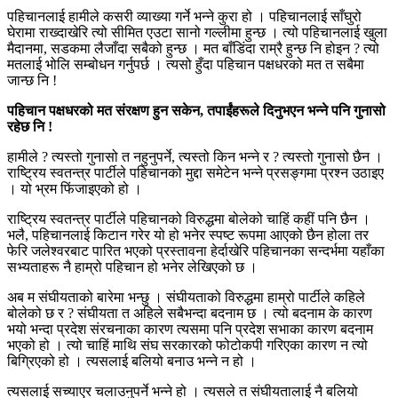
पहिचानलाई हामीले कसरी व्याख्या गर्ने भन्ने कुरा हो । पहिचानलाई साँघुरो
घेरामा राख्दाखेरि त्यो सीमित एउटा सानो गल्लीमा हुन्छ । त्यो पहिचानलाई खुला
मैदानमा, सडकमा लैजाँदा सबैको हुन्छ । मत बाँडिंदा राम्रै हुन्छ नि होइन ? त्यो
मतलाई भोलि सम्बोधन गर्नुपर्छ । त्यसो हुँदा पहिचान पक्षधरको मत त सबैमा
जान्छ नि !
पहिचान पक्षधरको मत संरक्षण हुन सकेन
,
तपाईंहरूले दिनुभएन भन्ने पनि गुनासो
रहेछ नि !
हामीले ? त्यस्तो गुनासो त नहुनुपर्ने, त्यस्तो किन भन्ने र ? त्यस्तो गुनासो छैन ।
राष्ट्रिय स्वतन्त्र पार्टीले पहिचानको मुद्दा समेटेन भन्ने प्रसङ्गमा प्रश्न उठाइए
। यो भ्रम फिंजाइएको हो ।
राष्ट्रिय स्वतन्त्र पार्टीले पहिचानको विरुद्धमा बोलेको चाहिं कहीं पनि छैन ।
भलै, पहिचानलाई किटान गरेर यो हो भनेर स्पष्ट रूपमा आएको छैन होला तर
फेरि जलेश्वरबाट पारित भएको प्रस्तावना हेर्दाखेरि पहिचानका सन्दर्भमा यहाँका
सभ्यताहरू नै हाम्रो पहिचान हो भनेर लेखिएको छ ।
अब म संघीयताको बारेमा भन्छु । संघीयताको विरुद्धमा हाम्रो पार्टीले कहिले
बोलेको छ र ? संघीयता त अहिले सबैभन्दा बदनाम छ । त्यो बदनाम के कारण
भयो भन्दा प्रदेश संरचनाका कारण त्यसमा पनि प्रदेश सभाका कारण बदनाम
भएको हो । त्यो चाहिं माथि संघ सरकारको फोटोकपी गरिएका कारण न त्यो
बिग्रिएको हो । त्यसलाई बलियो बनाउ भन्ने न हो ।
त्यसलाई सच्याएर चलाउनुपर्ने भन्ने हो । त्यसले त संघीयतालाई नै बलियो