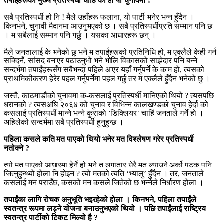
तपाईंहरूको मुख्य प्रतिस्पर्धी चाहिं को हो यो चुनावमा
?
सबै प्रतिस्पर्धी हो नि ! मैले उहाँहरू फलाना, यो पार्टी भनेर भन्न हुँदैन ।
किनभने, चुनावी मैदानमा आउनुभएको छ । सबै प्रतिस्पर्धीप्रति सम्मान पनि छ
। म सबैलाई सम्मान पनि गर्छु । यसका आधारहरू छन् ।
मैले जनतालाई के भनेको छु भने म तपाईंहरूको प्रतिनिधि हो, म एक्लैले केही गर्न
सक्दिनँ, सांसद बनाएर पठाउनुभो भने भोलि विकासको साझेदार पनि बन्ने
सन्दर्भमा तपाईंहरूसँग सबैभन्दा पहिले आएर यहाँ गर्नुपर्ने के काम हो, त्यसको
प्राथमिकीकरण हेरेर पहल गर्नुपर्नेमा पहल गर्छु तर म एक्लैले हुँदैन भनेको छु ।
जस्तै, काठमाडौंको चुनावमा क-कसलाई प्रतिस्पर्धी मानिएको थियो ? त्यसपछि
धरानको ? त्यसअघि २०६४ को चुनाव र विभिन्न कालखण्डको चुनाव हेर्दा को
कसलाई प्रतिस्पर्धी मान्ने भन्ने कुराको ‘डिक्लियर’ चाहिं जनताले गर्ने हो ।
अहिलेको सन्दर्भमा सबै प्रतिस्पर्धी हुनुहुन्छ ।
पहिला कसले कति मत पाएको थियो भनेर मत विश्लेषण गरेर प्रतिस्पर्धी
नतोक्ने
?
त्यो मत पाएको आधारमा हेर्ने हो भने त लगातार धेरै मत ल्याउने अर्को पटक पनि
जित्नुहुन्थ्यो होला नि होइन ? त्यो मतको त्यति ‘भ्यालु’ हुँदैन । तर, जनताले
कसलाई मन पराउँछ, कसको मन कसले जितेको छ भन्नेले निर्धारण होला ।
तपाईंका लागि रोचक अनुभूति भइरहेको होला । किनभने
,
पहिला तपाईंले
स्वतन्त्र रूपमा लड्ने योजना बनाउनुभएको थियो । पछि तपाईंलाई राष्ट्रिय
स्वतन्त्र पार्टीको टिकट मिल्यो है
?