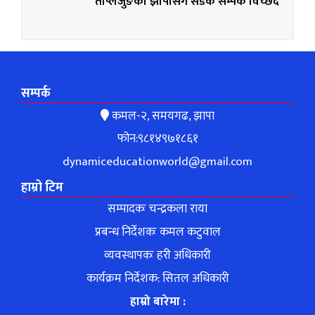
ताप्लेजुङको झापासँग सडक सम्पर्क विच्छेद
सम्पर्क
कमल-२, समयगढ, झापा
फोन:९८१४९७१८६१
dynamiceducationworld@gmail.com
हाम्रो टिम
सम्पादकः चन्द्रकला राया
प्रबन्ध निर्देशकः कमल कटुवाल
व्यवस्थापकः हरी अधिकारी
कार्यक्रम निर्देशक: सितल अधिकारी
हाम्रो बारेमा :