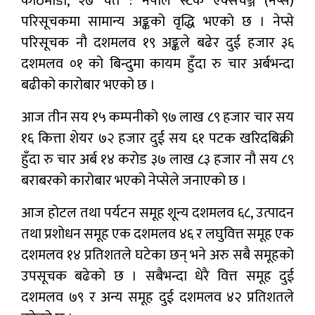
काठमाडौँ, २७ चैत : नेपाल स्टक एक्सचेञ्ज (नेप्से)
परिसूचकमा सामान्य अङ्कको वृद्धि भएको छ । नेप्से
परिसूचक नौ दशमलव १९ अङ्कले बढेर दुई हजार ३६
दशमलव ०१ को बिन्दुमा कायम हुँदा रु चार अर्बभन्दा
बढीको कारोबार भएको छ ।
आज तीन सय १५ कम्पनीको ९७ लाख ८९ हजार चार सय
१६ कित्ता शेयर ७२ हजार दुई सय ६१ पटक खरिदबिक्री
हुँदा रु चार अर्ब १४ करोड ३७ लाख ८३ हजार नौ सय ८९
बराबरको कारोबार भएको नेप्सेले जनाएको छ ।
आज होटल तथा पर्यटन समूह शून्य दशमलव ६८, उत्पादन
तथा प्रशोधन समूह एक दशमलव ४६ र लघुवित्त समूह एक
दशमलव १४ प्रतिशतले घटेका छन् भने अरु सबै समूहको
उपसूचक बढेको छ । सबैभन्दा धेरै वित्त समूह दुई
दशमलव ७९ र अन्य समूह दुई दशमलव ४२ प्रतिशतले