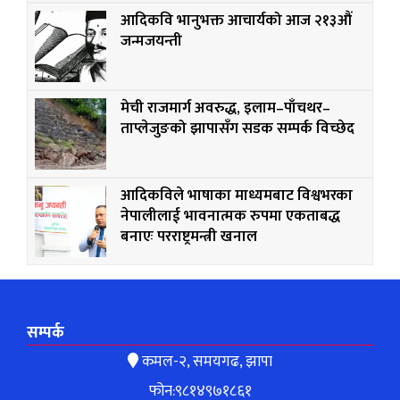
आदिकवि भानुभक्त आचार्यको आज २१३औं
जन्मजयन्ती
मेची राजमार्ग अवरुद्ध, इलाम–पाँचथर–
ताप्लेजुङको झापासँग सडक सम्पर्क विच्छेद
आदिकविले भाषाका माध्यमबाट विश्वभरका
नेपालीलाई भावनात्मक रुपमा एकताबद्ध
बनाएः परराष्ट्रमन्त्री खनाल
सम्पर्क
कमल-२, समयगढ, झापा
फोन:९८१४९७१८६१