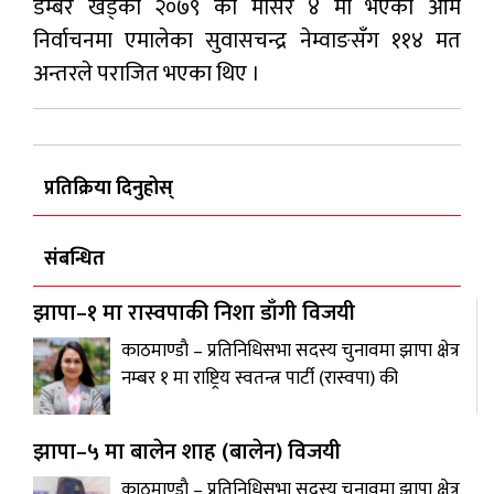
डम्बर खड्का २०७९ को मंसिर ४ मा भएको आम
निर्वाचनमा एमालेका सुवासचन्द्र नेम्वाङसँग ११४ मत
अन्तरले पराजित भएका थिए ।
प्रतिक्रिया दिनुहोस्
संबन्धित
झापा–१ मा रास्वपाकी निशा डाँगी विजयी
काठमाण्डाै – प्रतिनिधिसभा सदस्य चुनावमा झापा क्षेत्र
नम्बर १ मा राष्ट्रिय स्वतन्त्र पार्टी (रास्वपा) की
झापा–५ मा बालेन शाह (बालेन) विजयी
काठमाण्डाै – प्रतिनिधिसभा सदस्य चुनावमा झापा क्षेत्र