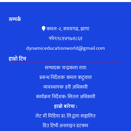
सम्पर्क
कमल-२, समयगढ, झापा
फोन:९८१४९७१८६१
dynamiceducationworld@gmail.com
हाम्रो टिम
सम्पादकः चन्द्रकला राया
प्रबन्ध निर्देशकः कमल कटुवाल
व्यवस्थापकः हरी अधिकारी
कार्यक्रम निर्देशक: सितल अधिकारी
हाम्रो बारेमा :
लेट मी मिडिया प्रा. लि.द्वारा सञ्चालित
डिउ टिभी अनलाइन डटकम