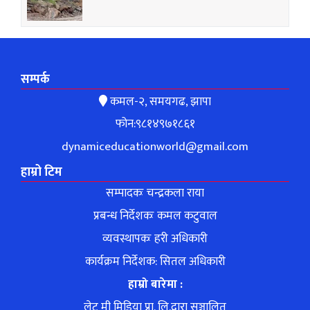
सम्पर्क
कमल-२, समयगढ, झापा
फोन:९८१४९७१८६१
dynamiceducationworld@gmail.com
हाम्रो टिम
सम्पादकः चन्द्रकला राया
प्रबन्ध निर्देशकः कमल कटुवाल
व्यवस्थापकः हरी अधिकारी
कार्यक्रम निर्देशक: सितल अधिकारी
हाम्रो बारेमा :
लेट मी मिडिया प्रा. लि.द्वारा सञ्चालित