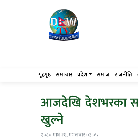
गृहपृष्ठ
समाचार
प्रदेश
समाज
राजनीति
आजदेखि देशभरका सर
खुल्ने
२०८० माघ १६, मंगलवार ०३:०५