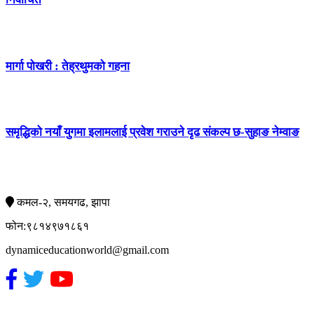
मार्गा पोखरी : तेह्रथुमको गहना
समृद्धिको नयाँ युगमा इलामलाई प्रवेश गराउने दृढ संकल्प छ-सुहाङ नेम्वाङ
सम्पर्क
कमल-२, समयगढ, झापा
फोन:९८१४९७१८६१
dynamiceducationworld@gmail.com