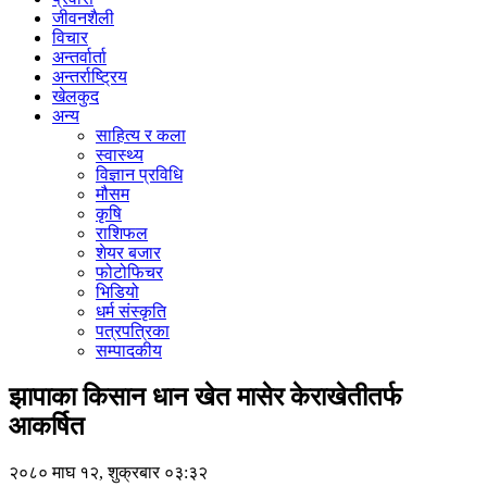
जीवनशैली
विचार
अन्तर्वार्ता
अन्तर्राष्ट्रिय
खेलकुद
अन्य
साहित्य र कला
स्वास्थ्य
विज्ञान प्रविधि
मौसम
कृषि
राशिफल
शेयर बजार
फोटोफिचर
भिडियो
धर्म संस्कृति
पत्रपत्रिका
सम्पादकीय
झापाका किसान धान खेत मासेर केराखेतीतर्फ
आकर्षित
२०८० माघ १२, शुक्रबार ०३:३२