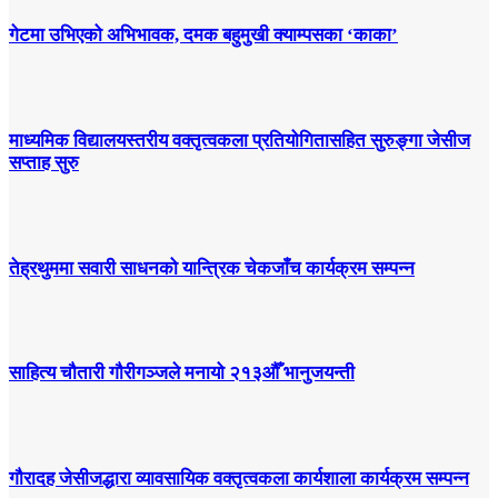
गेटमा उभिएको अभिभावक, दमक बहुमुखी क्याम्पसका ‘काका’
माध्यमिक विद्यालयस्तरीय वक्तृत्वकला प्रतियोगितासहित सुरुङ्गा जेसीज
सप्ताह सुरु
तेह्रथुममा सवारी साधनको यान्त्रिक चेकजाँच कार्यक्रम सम्पन्न
साहित्य चौतारी गौरीगञ्जले मनायो २१३औँ भानुजयन्ती
गौरादह जेसीजद्धारा व्यावसायिक वक्तृत्वकला कार्यशाला कार्यक्रम सम्पन्न