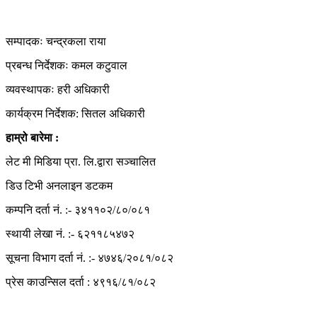
हाम्रो टिम
सम्पादकः चन्द्रकला राया
प्रबन्ध निर्देशकः कमल कटुवाल
व्यवस्थापकः हरी अधिकारी
कार्यक्रम निर्देशक: सितल अधिकारी
हाम्रो बारेमा :
लेट मी मिडिया प्रा. लि.द्वारा सञ्चालित
डिउ टिभी अनलाइन डटकम
कम्पनि दर्ता नं. :- ३४११०२/८०/०८१
स्थायी लेखा नं. :- ६२११८५४७२
सूचना विभाग दर्ता नं. :- ४७४६/२०८१/०८२
प्रेस काउन्सिल दर्ता : ४९१६/८१/०८२
Copyright © 2026 Dew TV Online | All Right Reserved