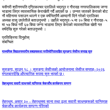
यसैगरी श्रीगणपति एग्रिकल्चर प्रालिले भद्रपुर र गौरादह नगरपालिकामा जग्गा
भाडामा लिएर व्यावसायिक केराखेती गर्दै आएको छ । उन्नत जातको केराको बोट
नौ महिनामा पसाउन थाल्ने र एक वर्षभित्रैमै आम्दानी दिने गरेको प्रालिका
अध्यक्ष वासु उप्रेतीले बताउनुभयो । उहाँले भद्रपुर–५ मा २० बिघा र गौरादह–५
मा ५७ बिघा गरी ६७ बिघा जग्गा भाडामा लिएर केराको व्यावसायिक खेती गत
वर्षदेखि सुरु गरेको बताउनुभयो ।
प्रतिक्रिया दिनुहोस्
संबन्धित
माध्यमिक विद्यालयस्तरीय वक्तृत्वकला प्रतियोगितासहित सुरुङ्गा जेसीज सप्ताह सुरु
सुरुङ्गा, साउन १८ । सुरुङ्गा जेसीजको आयोजनामा जेसीज सप्ताह–२०२६
मंगलबारदेखि औपचारिक रूपमा सुरु भएको छ।
तेह्रथुममा सवारी साधनको यान्त्रिक चेकजाँच कार्यक्रम सम्पन्न
तेह्रथुम, असार ३० – तेह्रथुममा साना तथा ठूला सवारी साधनहरूको यान्त्रिक
चेकजाँच कार्यक्रम सम्पन्न गरिएको