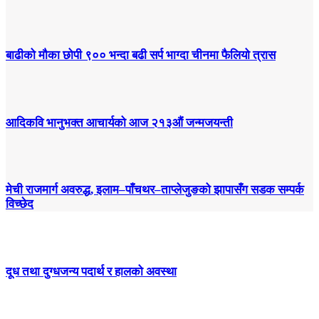
बाढीको मौका छोपी ९०० भन्दा बढी सर्प भाग्दा चीनमा फैलियो त्रास
आदिकवि भानुभक्त आचार्यको आज २१३औं जन्मजयन्ती
मेची राजमार्ग अवरुद्ध, इलाम–पाँचथर–ताप्लेजुङको झापासँग सडक सम्पर्क
विच्छेद
दूध तथा दुग्धजन्य पदार्थ र हालको अवस्था