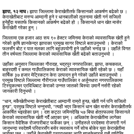
झापा, १२ माघ :
झापा जिल्लामा केराखेतीतर्फ किसानको आकर्षण बढेको छ ।
केराखेतीबाट मनग्य आम्दानी हुने र धानबालीको तुलनामा खेती गर्न सजिलो
हुनेहुँदा यसतर्फ किसानको आकर्षण बढेको हो । किसानले धान खेत मासेर
केराखेती गरेका हुन् ।
जिल्लामा एक हजार आठ सय ९० हेक्टर जमिनमा केराको व्यावसायिक खेती हुने
गरेको कृषि ज्ञानकेन्द्र झापाका प्रमुख सागर विष्टले बताउनुभयो । केराको
फलसँग बोट र पात मलका लागि बहुउपयोगी हुने उहाँको भनाइ छ । उहाँले विगत
तीन वर्षयता जिल्लामा केराको व्यावसायिक खेती बढेको बताउनुभयो ।
उहाँका अनुसार जिल्लाका गौरादह, भद्रपुर नगरपालिका, झापा, कचकवल,
बाह्रदशी र कमल गाउँपालिकामा केराको व्यावसायिक खेती रहेको छ । यहाँ
वार्षिक ३७ हजार मेट्रिकटन केरा उत्पादन हुने गरेको उहाँले बताउनुभयो ।
प्रमुख विष्टले जिल्लामा गौरीगञ्ज गाउँपालिका र अर्जुनधारा नगरपालिकामा
टिस्युकल्चर प्रविधिबाट केराको उन्नत जातको बिरुवा उमार्ने नर्सरी रहेको
जानकारी दिनुभयो ।
“धान, मकैखेतीभन्दा केराखेतीबाट आम्दानी राम्रो हुन्छ, खेती गर्न पनि सजिलो
हुन्छ”, प्रमुख विष्टले भन्नुभयो, “त्यही भएर किसान धान खेत मासेर केराखेतीतर्फ
आकर्षित भइरहेका छन् । दश कट्ठा जमिनदेखि ५७ बिघा क्षेत्रफलमा किसानले
केराको व्यावसायिक खेती गर्दै आएका छन् । अधिकांश केराखेतीमा लागेका
किसान वैदेशिक रोजगारीबाट फर्केका छन् । उनीहरुले परदेशमा रोजगारी गर्न
जानुभन्दा स्वदेशमै परिवारसँग बसेर व्यवसाय गर्ने सोच बोकेर युवा केराखेतीमा
लागेका छन् । उहाँले केराखेती प्रवद्र्धनका लागि ज्ञानकेन्द्रले यसै वर्षदेखि