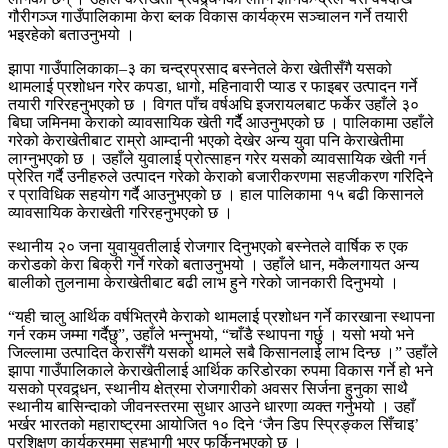
गौरीगञ्ज गाउँपालिकामा केरा ब्लक विकास कार्यक्रम सञ्चालन गर्ने तयारी
भइरहेको बताउनुभयो ।
झापा गाउँपालिकाका–३ का चन्द्रप्रसाद बस्नेतले केरा खेतीसँगै यसको
थामलाई प्रशोधन गरेर कपडा, धागो, महिनावारी प्याड र फाइबर उत्पादन गर्ने
तयारी गरिरहनुभएको छ । विगत पाँच वर्षअघि इजरायलबाट फर्केर उहाँले ३०
बिघा जमिनमा केराको व्यावसायिक खेती गर्दैै आउनुभएको छ । पालिकामा उहाँले
गरेको केराखेतीबाट राम्रो आम्दानी भएको देखेर अन्य युवा पनि केराखेतीमा
लाग्नुभएको छ । उहाँले युवालाई प्रोत्साहन गरेर यसको व्यावसायिक खेती गर्न
प्रेरित गर्दै उनीहरुले उत्पादन गरेको केराको बजारीकरणमा सहजीकरण गरिदिने
र प्राविधिक सहयोग गर्दै आउनुभएको छ । हाल पालिकामा १५ बढी किसानले
व्यावसायिक केराखेती गरिरहनुभएको छ ।
स्थानीय २० जना युवायुवतीलाई रोजगार दिनुभएको बस्नेतले वार्षिक रु एक
करोडको केरा बिक्री गर्ने गरेको बताउनुभयो । उहाँले धान, मकैलगायत अन्य
बालीको तुलनामा केराखेतीबाट बढी लाभ हुने गरेको जानकारी दिनुभयो ।
“यही चालु आर्थिक वर्षभित्रमै केराको थामलाई प्रशोधन गर्ने कारखाना स्थापना
गर्न रकम जम्मा गर्दैछु”, उहाँले भन्नुभयो, “चाँडै स्थापना गर्छु । यसो भयो भने
जिल्लामा उत्पादित केरासँगै यसको थामले सबै किसानलाई लाभ दिन्छ ।” उहाँले
झापा गाउँपालिकाले केराखेतीलाई आर्थिक करिडोरका रुपमा विकास गर्ने हो भने
यसको प्रवद्र्धन, स्थानीय क्षेत्रमा रोजगारीको अवसर सिर्जना हुनुका साथै
स्थानीय बासिन्दाको जीवनस्तरमा सुधार आउने धारणा व्यक्त गर्नुभयो । उहाँ
भर्खर भारतको महाराष्ट्रमा आयोजित १० दिने ‘जैन डिप स्प्रिङ्कल सिँचाइ’
प्रशिक्षण कार्यक्रममा सहभागी भएर फर्किनुभएको छ ।