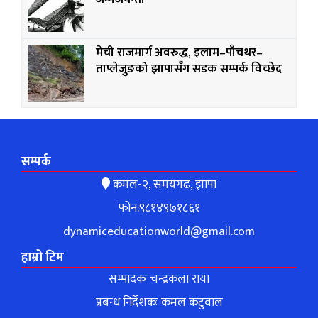
मेची राजमार्ग अवरुद्ध, इलाम–पाँचथर–
ताप्लेजुङको झापासँग सडक सम्पर्क विच्छेद
सम्पर्क
कमल-२, समयगढ, झापा
फोन:९८१४९७१८६१
dynamiceducationworld@gmail.com
हाम्रो टिम
सम्पादकः चन्द्रकला राया
प्रबन्ध निर्देशकः कमल कटुवाल