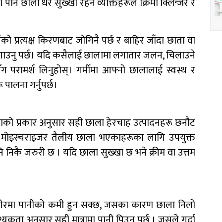
 पनि छाला धेरै सुख्खा रहने व्यक्तिहरूले क्रिमी क्लिन्जर र
को प्रत्यक्ष किरणबाट जोगिनै पर्छ र बाहिर जाँदा छाता वा
िन लगाउनु पर्छ। यदि कसैलाई छालामा लगातार जलन, चिलाउने
ँग परामर्श लिनुहोस्। गर्मीमा आफ्नो छालालाई स्वस्थ र
पालना गर्नुपर्छ।
लाको प्रकार अनुसार सही छाला हेरचाह उत्पादनहरू छनौट
ित मोइस्चराइजर तैलीय छाला भएकाहरूका लागि उपयुक्त
 निकै जरुरी छ । यदि छाला सुख्खा छ भने क्रीम वा उत्तम
रीरमा पानीको कमी हुन सक्छ, जसका कारण छाला निलो
कता अनुसार सही मात्रामा पानी पिउनु पर्छ । जसले गर्दा