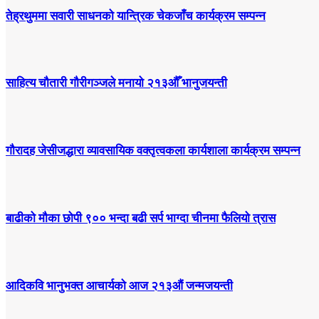
तेह्रथुममा सवारी साधनको यान्त्रिक चेकजाँच कार्यक्रम सम्पन्न
साहित्य चौतारी गौरीगञ्जले मनायो २१३औँ भानुजयन्ती
गौरादह जेसीजद्धारा व्यावसायिक वक्तृत्वकला कार्यशाला कार्यक्रम सम्पन्न
बाढीको मौका छोपी ९०० भन्दा बढी सर्प भाग्दा चीनमा फैलियो त्रास
आदिकवि भानुभक्त आचार्यको आज २१३औं जन्मजयन्ती