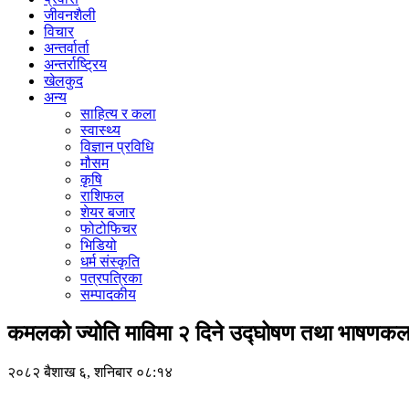
जीवनशैली
विचार
अन्तर्वार्ता
अन्तर्राष्ट्रिय
खेलकुद
अन्य
साहित्य र कला
स्वास्थ्य
विज्ञान प्रविधि
मौसम
कृषि
राशिफल
शेयर बजार
फोटोफिचर
भिडियो
धर्म संस्कृति
पत्रपत्रिका
सम्पादकीय
कमलको ज्योति माविमा २ दिने उद्घोषण तथा भाषणकला
२०८२ बैशाख ६, शनिबार ०८:१४