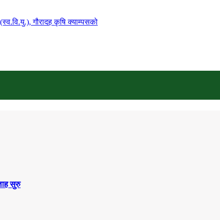
्व.वि.यु.), गौरादह कृषि क्याम्पसको
ाह सुरु