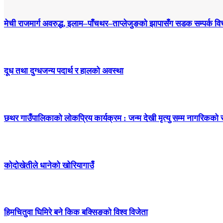
मेची राजमार्ग अवरुद्ध, इलाम–पाँचथर–ताप्लेजुङको झापासँग सडक सम्पर्क विच
दूध तथा दुग्धजन्य पदार्थ र हालको अवस्था
छथर गाउँपालिकाको लोकप्रिय कार्यक्रम : जन्म देखी मृत्यु सम्म नागरिकको
कोदोखेतीले धानेको खोरियागाउँ
हिमचितुवा घिमिरे बने किक बक्सिङको विश्व विजेता