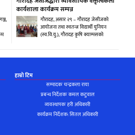
गौरादह जेसीजद्धारा व्यावसायिक वक्तृत्वकला
कार्यशाला कार्यक्रम सम्पन्न
ञ्ज,
गौरादह, असार २९ – गौरादह जेसीजको
आयोजना तथा स्वतन्त्र विद्यार्थी युनियन
रम
(स्व.वि.यु.), गौरादह कृषि क्याम्पसको
हाम्रो टिम
सम्पादकः चन्द्रकला राया
प्रबन्ध निर्देशकः कमल कटुवाल
व्यवस्थापकः हरी अधिकारी
कार्यक्रम निर्देशक: सितल अधिकारी