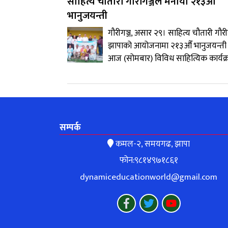
साहित्य चौतारी गौरीगञ्जले मनायो २१३औँ
भानुजयन्ती
गौरीगञ्ज, असार २९। साहित्य चौतारी गौरीग
झापाको आयोजनामा २१३औँ भानुजयन्ती
आज (सोमबार) विविध साहित्यिक कार्यक्
सम्पर्क
कमल-२, समयगढ, झापा
फोन:९८१४९७१८६१
dynamiceducationworld@gmail.com