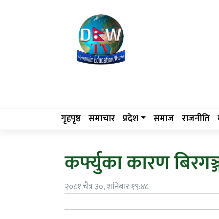
गृहपृष्ठ
समाचार
प्रदेश
समाज
राजनीति
कर्फ्युका कारण बिरगञ्
२०८१ चैत्र ३०, शनिबार १९:४८