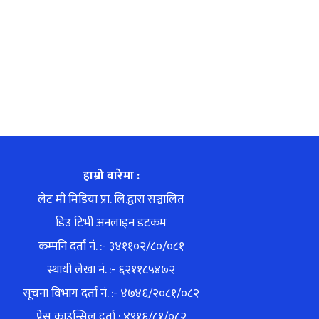
हाम्रो बारेमा :
लेट मी मिडिया प्रा. लि.द्वारा सञ्चालित
डिउ टिभी अनलाइन डटकम
कम्पनि दर्ता नं. :- ३४११०२/८०/०८१
स्थायी लेखा नं. :- ६२११८५४७२
सूचना विभाग दर्ता नं. :- ४७४६/२०८१/०८२
प्रेस काउन्सिल दर्ता : ४९१६/८१/०८२