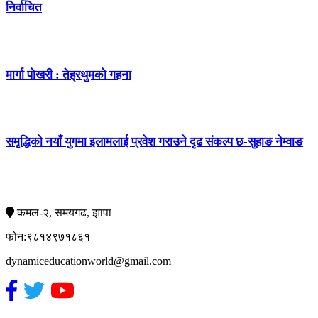
निर्वाचित
मार्गा पोखरी : तेह्रथुमको गहना
समृद्धिको नयाँ युगमा इलामलाई प्रवेश गराउने दृढ संकल्प छ-सुहाङ नेम्वाङ
सम्पर्क
कमल-२, समयगढ, झापा
फोन:९८१४९७१८६१
dynamiceducationworld@gmail.com