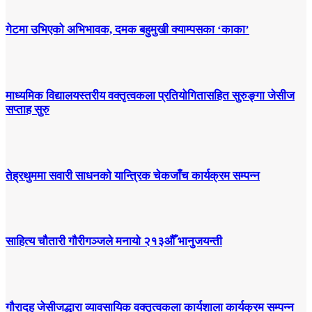
गेटमा उभिएको अभिभावक, दमक बहुमुखी क्याम्पसका ‘काका’
माध्यमिक विद्यालयस्तरीय वक्तृत्वकला प्रतियोगितासहित सुरुङ्गा जेसीज
सप्ताह सुरु
तेह्रथुममा सवारी साधनको यान्त्रिक चेकजाँच कार्यक्रम सम्पन्न
साहित्य चौतारी गौरीगञ्जले मनायो २१३औँ भानुजयन्ती
गौरादह जेसीजद्धारा व्यावसायिक वक्तृत्वकला कार्यशाला कार्यक्रम सम्पन्न