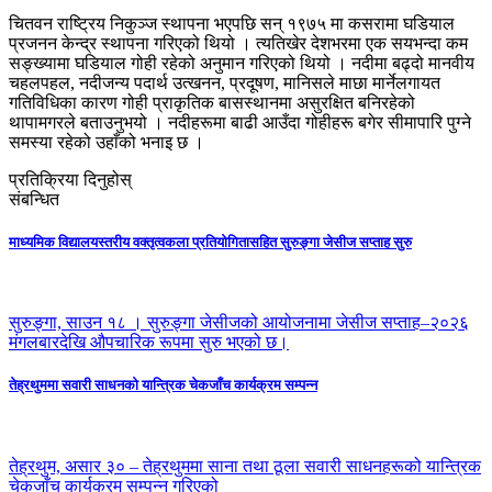
चितवन राष्ट्रिय निकुञ्ज स्थापना भएपछि सन् १९७५ मा कसरामा घडियाल
प्रजनन केन्द्र स्थापना गरिएको थियो । त्यतिखेर देशभरमा एक सयभन्दा कम
सङ्ख्यामा घडियाल गोही रहेको अनुमान गरिएको थियो । नदीमा बढ्दो मानवीय
चहलपहल, नदीजन्य पदार्थ उत्खनन, प्रदूषण, मानिसले माछा मार्नेलगायत
गतिविधिका कारण गोही प्राकृतिक बासस्थानमा असुरक्षित बनिरहेको
थापामगरले बताउनुभयो । नदीहरूमा बाढी आउँदा गोहीहरू बगेर सीमापारि पुग्ने
समस्या रहेको उहाँको भनाइ छ ।
प्रतिक्रिया दिनुहोस्
संबन्धित
माध्यमिक विद्यालयस्तरीय वक्तृत्वकला प्रतियोगितासहित सुरुङ्गा जेसीज सप्ताह सुरु
सुरुङ्गा, साउन १८ । सुरुङ्गा जेसीजको आयोजनामा जेसीज सप्ताह–२०२६
मंगलबारदेखि औपचारिक रूपमा सुरु भएको छ।
तेह्रथुममा सवारी साधनको यान्त्रिक चेकजाँच कार्यक्रम सम्पन्न
तेह्रथुम, असार ३० – तेह्रथुममा साना तथा ठूला सवारी साधनहरूको यान्त्रिक
चेकजाँच कार्यक्रम सम्पन्न गरिएको