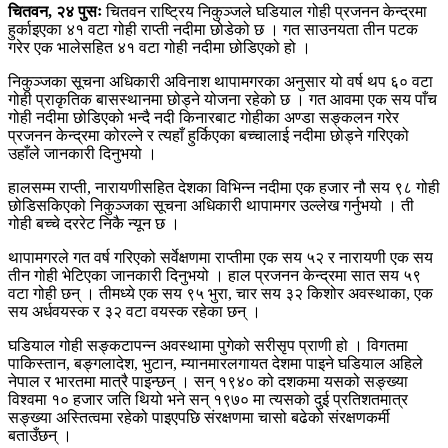
चितवन, २४ पुसः
चितवन राष्ट्रिय निकुञ्जले घडियाल गोही प्रजनन केन्द्रमा
हुर्काइएका ४१ वटा गोही राप्ती नदीमा छोडेको छ । गत साउनयता तीन पटक
गरेर एक भालेसहित ४१ वटा गोही नदीमा छोडिएको हो ।
निकुञ्जका सूचना अधिकारी अविनाश थापामगरका अनुसार यो वर्ष थप ६० वटा
गोही प्राकृतिक बासस्थानमा छोड्ने योजना रहेको छ । गत आवमा एक सय पाँच
गोही नदीमा छोडिएको भन्दै नदी किनारबाट गोहीका अण्डा सङ्कलन गरेर
प्रजनन केन्द्रमा कोरल्ने र त्यहाँ हुर्किएका बच्चालाई नदीमा छोड्ने गरिएको
उहाँले जानकारी दिनुभयो ।
हालसम्म राप्ती, नारायणीसहित देशका विभिन्न नदीमा एक हजार नौ सय ९८ गोही
छोडिसकिएको निकुञ्जका सूचना अधिकारी थापामगर उल्लेख गर्नुभयो । ती
गोही बच्चे दररेट निकै न्यून छ ।
थापामगरले गत वर्ष गरिएको सर्वेक्षणमा राप्तीमा एक सय ५२ र नारायणी एक सय
तीन गोही भेटिएका जानकारी दिनुभयो । हाल प्रजनन केन्द्रमा सात सय ५९
वटा गोही छन् । तीमध्ये एक सय ९५ भुरा, चार सय ३२ किशोर अवस्थाका, एक
सय अर्धवयस्क र ३२ वटा वयस्क रहेका छन् ।
घडियाल गोही सङ्कटापन्न अवस्थामा पुगेको सरीसृप प्राणी हो । विगतमा
पाकिस्तान, बङ्गलादेश, भुटान, म्यानमारलगायत देशमा पाइने घडियाल अहिले
नेपाल र भारतमा मात्रै पाइन्छन् । सन् १९४० को दशकमा यसको सङ्ख्या
विश्वमा १० हजार जति थियो भने सन् १९७० मा त्यसको दुई प्रतिशतमात्र
सङ्ख्या अस्तित्वमा रहेको पाइएपछि संरक्षणमा चासो बढेको संरक्षणकर्मी
बताउँछन् ।