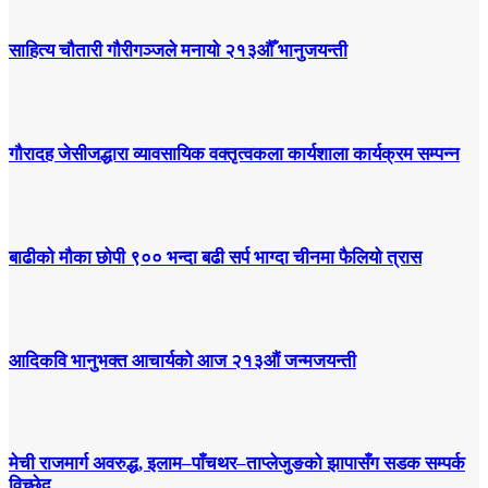
साहित्य चौतारी गौरीगञ्जले मनायो २१३औँ भानुजयन्ती
गौरादह जेसीजद्धारा व्यावसायिक वक्तृत्वकला कार्यशाला कार्यक्रम सम्पन्न
बाढीको मौका छोपी ९०० भन्दा बढी सर्प भाग्दा चीनमा फैलियो त्रास
आदिकवि भानुभक्त आचार्यको आज २१३औं जन्मजयन्ती
मेची राजमार्ग अवरुद्ध, इलाम–पाँचथर–ताप्लेजुङको झापासँग सडक सम्पर्क
विच्छेद