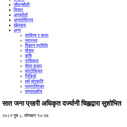
जीवनशैली
विचार
अन्तर्वार्ता
अन्तर्राष्ट्रिय
खेलकुद
अन्य
साहित्य र कला
स्वास्थ्य
विज्ञान प्रविधि
मौसम
कृषि
राशिफल
शेयर बजार
फोटोफिचर
भिडियो
धर्म संस्कृति
पत्रपत्रिका
सम्पादकीय
सात जना प्रहरी अधिकृत दर्ज्यानी चिह्नद्वारा सुशोभित
२०८१ पुष ८, सोमबार १०:२७