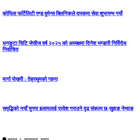
कोपिला फर्टिलिटी एण्ड वुमेन्स क्लिनिकले दमकमा सेवा शुभारम्भ गर्यो
धनकुटा सिटि जेसीज वर्ष २०२५ को अध्यक्षमा दिनेश भण्डारी निर्विरोध
निर्वाचित
मार्गा पोखरी : तेह्रथुमको गहना
समृद्धिको नयाँ युगमा इलामलाई प्रवेश गराउने दृढ संकल्प छ-सुहाङ नेम्वाङ
सम्पर्क
कमल-२, समयगढ, झापा