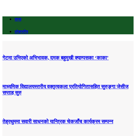
ताजा
लोकप्रीय
गेटमा उभिएको अभिभावक, दमक बहुमुखी क्याम्पसका ‘काका’
माध्यमिक विद्यालयस्तरीय वक्तृत्वकला प्रतियोगितासहित सुरुङ्गा जेसीज
सप्ताह सुरु
तेह्रथुममा सवारी साधनको यान्त्रिक चेकजाँच कार्यक्रम सम्पन्न