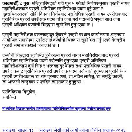
काठमाडौँ, ८ पुसः
मन्त्रिपरिषद्को यही पुस ५ गतेको निर्णयअनुसार प्रहरी नायब
महानिरीक्षकबाट प्रहरी अतिरिक्त महानिरीक्षक पदमा दुई जना र
गृहसचिवस्तरको सोही दिनको निर्णयबाट प्राविधिक प्रहरी नायब उपरीक्षकबाट
प्राविधिक प्रहरी उपरीक्षक पदमा पाँच जना गरी पदोन्नति भएका सात जना
प्रहरी अधिकृत दर्ज्यानी चिह्नद्वारा सुशोभित हुनुभएको छ ।
प्रहरी महानिरीक्षक वसन्तबहादुर कुँवरले प्रहरी प्रधान कार्यालयमा आइतबार
आयोजित समारोहमा उहाँरूलाई दर्ज्यानी चिह्नद्वारा सुशोभित गर्नुभएको केन्द्रीय
प्रहरी समाचारकक्षले जनाएको छ ।
दर्ज्यानी चिह्नद्वारा सुशोभित हुनेहरूमा प्रहरी नायब महानिरीक्षकबाट प्रहरी
अतिरिक्त महानिरीक्षक पदमा पदोन्नति हुनुभएका प्रहरी अतिरिक्त
महानिरीक्षकद्वय दुर्गा सिंह र भरतबहादुर बोहरा तथा प्राविधिक प्रहरी नायब
उपरीक्षकबाट प्राविधिक प्रहरी उपरीक्षक पदमा पदोन्नति हुनुभएका प्राविधिक
प्रहरी उपरीक्षकहरू डा.राम प्रसाद शर्मा, डा.नविन लागेजु, डा.समृद्धि कार्की,
डा.अन्जली तण्डुकार र प्रदिन ताम्राकार हुनुहुन्छ ।
प्रतिक्रिया दिनुहोस्
संबन्धित
माध्यमिक विद्यालयस्तरीय वक्तृत्वकला प्रतियोगितासहित सुरुङ्गा जेसीज सप्ताह सुरु
सुरुङ्गा, साउन १८ । सुरुङ्गा जेसीजको आयोजनामा जेसीज सप्ताह–२०२६