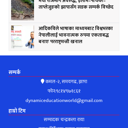
मेची राजमार्ग अवरुद्ध, इलाम–पाँचथर–
ताप्लेजुङको झापासँग सडक सम्पर्क विच्छेद
आदिकविले भाषाका माध्यमबाट विश्वभरका
नेपालीलाई भावनात्मक रुपमा एकताबद्ध
बनाएः परराष्ट्रमन्त्री खनाल
सम्पर्क
कमल-२, समयगढ, झापा
फोन:९८१४९७१८६१
dynamiceducationworld@gmail.com
हाम्रो टिम
सम्पादकः चन्द्रकला राया