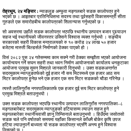
तेह्रथुम, २४ मङ्सिर :
म्याङलुङ अम्फुवा मङ्गलबारे सडक कालोपत्र हुने
भएको छ । आइतबार प्रतिनिधिसभा सदस्य तथा पूर्वसहरी विकासमन्त्री सीता
गुरुङले एक समारोहबीच कालोपत्रको शिलान्यास गर्नुभएको छ ।
सो अवसरमा उहाँले सडक कालोपत्र भएपछि स्थानीय उत्पादन बजार पु¥याउन
सहज भई स्थानीयको जीवनस्तर उक्सिने विश्वास व्यक्त गर्नुभयो । सङ्घीय
सरकारको सहरी विकास मन्त्रालयको रु १० करोड २४ लाख ५० हजार
बजेटमा मारुती बिल्डर्सले निर्माणको ठेक्का पाएको हो ।
विसं २०८२ पुस २४ गतेसम्ममा काम सक्ने गरी ठेक्का सम्झौता भएको आयोजना
कार्यान्वयन गर्ने सघन सहरी तथा भवन निर्माण आयोजनाको कार्यालय धनकुटाका
आयोजना प्रमुख सुमन मिश्रले जानकारी दिनुभयो । उक्त सडकअन्तर्गत
सदरमुकाम म्याग्लुङतर्फको दुई हजार नौ सय मिटरमध्ये एक हजार आठ सय
मिटर कालोपत्र हुनेछ भने एक हजार एक सय मिटर सडकको चौडा गरिनेछ ।
त्यस्तै लालिगुराँस नगरपालिकातर्फ एक हजार दुई सय मिटर कालोपत्र हुने
प्रमुख मिश्रले बताउनुभयो ।
उक्त सडक कालोपत्र भएपछि स्थानीय उत्पादन लालिगुराँस नगरपालिका–८
मङ्गलबारेबाट सदरमुकाम म्याग्लुङको हटियासम्म ल्याउन सहज हुने
मङ्गलबारेका स्थानीयवासी ज्ञानु तिम्सिनाले बताउनुभयो । हिउँदमा जसोतसो
सडक चले पनि वर्षातको समयमा यहाँका किसानले काँधमै बोकेर कृषि उपज
हटिया ल्याउनुपर्ने बाध्यता यो सडक कालोपत्र भएसँगै अन्त्य हुने विश्वास
लिइएको छ ।