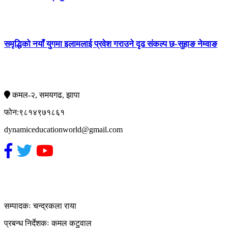
समृद्धिको नयाँ युगमा इलामलाई प्रवेश गराउने दृढ संकल्प छ-सुहाङ नेम्वाङ
सम्पर्क
कमल-२, समयगढ, झापा
फोन:९८१४९७१८६१
dynamiceducationworld@gmail.com
हाम्रो टिम
सम्पादकः चन्द्रकला राया
प्रबन्ध निर्देशकः कमल कटुवाल