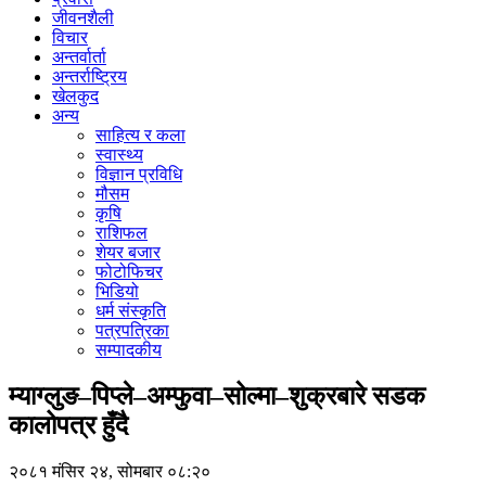
जीवनशैली
विचार
अन्तर्वार्ता
अन्तर्राष्ट्रिय
खेलकुद
अन्य
साहित्य र कला
स्वास्थ्य
विज्ञान प्रविधि
मौसम
कृषि
राशिफल
शेयर बजार
फोटोफिचर
भिडियो
धर्म संस्कृति
पत्रपत्रिका
सम्पादकीय
म्याग्लुङ–पिप्ले–अम्फुवा–सोल्मा–शुक्रबारे सडक
कालोपत्र हुँदै
२०८१ मंसिर २४, सोमबार ०८:२०