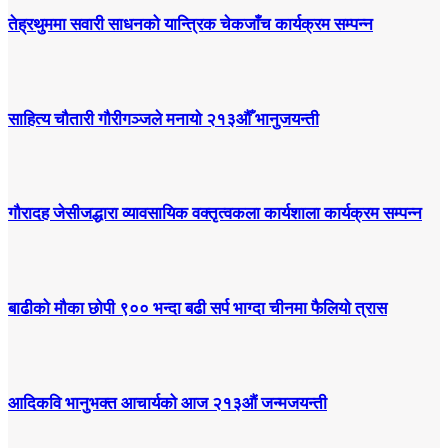
तेह्रथुममा सवारी साधनको यान्त्रिक चेकजाँच कार्यक्रम सम्पन्न
साहित्य चौतारी गौरीगञ्जले मनायो २१३औँ भानुजयन्ती
गौरादह जेसीजद्धारा व्यावसायिक वक्तृत्वकला कार्यशाला कार्यक्रम सम्पन्न
बाढीको मौका छोपी ९०० भन्दा बढी सर्प भाग्दा चीनमा फैलियो त्रास
आदिकवि भानुभक्त आचार्यको आज २१३औं जन्मजयन्ती