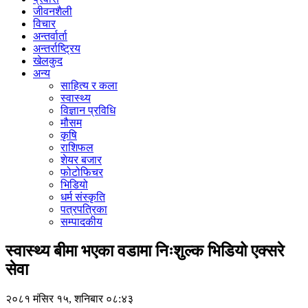
जीवनशैली
विचार
अन्तर्वार्ता
अन्तर्राष्ट्रिय
खेलकुद
अन्य
साहित्य र कला
स्वास्थ्य
विज्ञान प्रविधि
मौसम
कृषि
राशिफल
शेयर बजार
फोटोफिचर
भिडियो
धर्म संस्कृति
पत्रपत्रिका
सम्पादकीय
स्वास्थ्य बीमा भएका वडामा निःशुल्क भिडियो एक्सरे
सेवा
२०८१ मंसिर १५, शनिबार ०८:४३