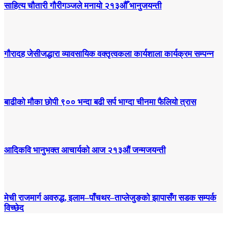
साहित्य चौतारी गौरीगञ्जले मनायो २१३औँ भानुजयन्ती
गौरादह जेसीजद्धारा व्यावसायिक वक्तृत्वकला कार्यशाला कार्यक्रम सम्पन्न
बाढीको मौका छोपी ९०० भन्दा बढी सर्प भाग्दा चीनमा फैलियो त्रास
आदिकवि भानुभक्त आचार्यको आज २१३औं जन्मजयन्ती
मेची राजमार्ग अवरुद्ध, इलाम–पाँचथर–ताप्लेजुङको झापासँग सडक सम्पर्क
विच्छेद