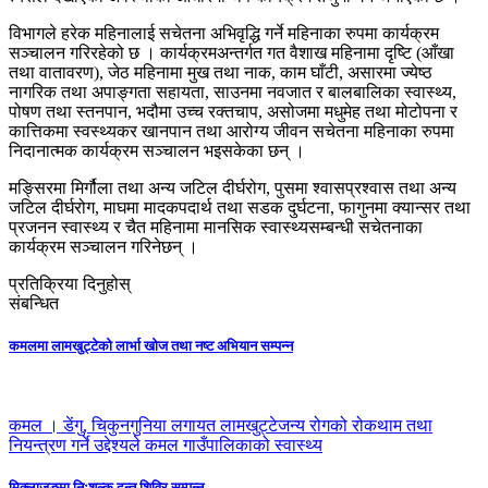
विभागले हरेक महिनालाई सचेतना अभिवृद्धि गर्ने महिनाका रुपमा कार्यक्रम
सञ्चालन गरिरहेको छ । कार्यक्रमअन्तर्गत गत वैशाख महिनामा दृष्टि (आँखा
तथा वातावरण), जेठ महिनामा मुख तथा नाक, काम घाँटी, असारमा ज्येष्ठ
नागरिक तथा अपाङ्गता सहायता, साउनमा नवजात र बालबालिका स्वास्थ्य,
पोषण तथा स्तनपान, भदौमा उच्च रक्तचाप, असोजमा मधुमेह तथा मोटोपना र
कात्तिकमा स्वस्थ्यकर खानपान तथा आरोग्य जीवन सचेतना महिनाका रुपमा
निदानात्मक कार्यक्रम सञ्चालन भइसकेका छन् ।
मङ्सिरमा मिर्गौला तथा अन्य जटिल दीर्घरोग, पुसमा श्वासप्रश्वास तथा अन्य
जटिल दीर्घरोग, माघमा मादकपदार्थ तथा सडक दुर्घटना, फागुनमा क्यान्सर तथा
प्रजनन स्वास्थ्य र चैत महिनामा मानसिक स्वास्थ्यसम्बन्धी सचेतनाका
कार्यक्रम सञ्चालन गरिनेछन् ।
प्रतिक्रिया दिनुहोस्
संबन्धित
कमलमा लामखुट्टेको लार्भा खोज तथा नष्ट अभियान सम्पन्न
कमल । डेंगु, चिकुनगुनिया लगायत लामखुट्टेजन्य रोगको रोकथाम तथा
नियन्त्रण गर्ने उद्देश्यले कमल गाउँपालिकाको स्वास्थ्य
मिक्लाजुङमा निःशुल्क दन्त शिविर सम्पन्न