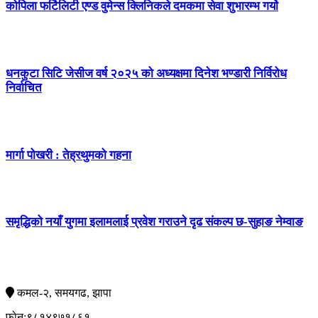
कोपिला फर्टिलिटी एण्ड वुमेन्स क्लिनिकले दमकमा सेवा शुभारम्भ गर्यो
धनकुटा सिटि जेसीज वर्ष २०२५ को अध्यक्षमा दिनेश भण्डारी निर्विरोध
निर्वाचित
मार्गा पोखरी : तेह्रथुमको गहना
समृद्धिको नयाँ युगमा इलामलाई प्रवेश गराउने दृढ संकल्प छ-सुहाङ नेम्वाङ
सम्पर्क
कमल-२, समयगढ, झापा
फोन:९८१४९७१८६१