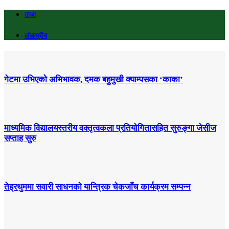
ताजा
लोकप्रीय
गेटमा उभिएको अभिभावक, दमक बहुमुखी क्याम्पसका ‘काका’
माध्यमिक विद्यालयस्तरीय वक्तृत्वकला प्रतियोगितासहित सुरुङ्गा जेसीज
सप्ताह सुरु
तेह्रथुममा सवारी साधनको यान्त्रिक चेकजाँच कार्यक्रम सम्पन्न