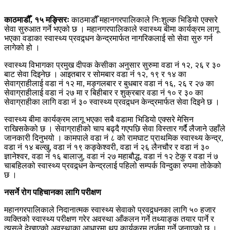
काठमाडौँ, १५ मङ्सिरः
काठमाडौँ महानगरपालिकाले निःशुल्क भिडियो एक्सरे
सेवा सुरुआत गर्ने भएको छ । महानगरपालिकाले स्वास्थ्य बीमा कार्यक्रम लागू
भएका वडाका स्वास्थ्य प्रवद्र्धन केन्द्रमार्फत नागरिकलाई सो सेवा सुरु गर्न
लागेको हो ।
स्वास्थ्य विभागका प्रमुख दीपक केसीका अनुसार सुरुमा वडा नं १२, २६ र ३०
बाट सेवा दिइनेछ । आइतबार र सोमबार वडा नंं १२, १९ र १४ का
सेवाग्राहीलाई वडा नं १२ मा, मङ्गलबार र बुधबार वडा नं १६, २६ र २७ का
सेवाग्राहीलाई वडा नं २७ मा र बिहीबार र शुक्रबार वडा नं १० र ३० का
सेवाग्राहीका लागि वडा नं ३० स्वास्थ्य प्रवद्र्धन केन्द्रमार्फत सेवा दिइने छ ।
स्वास्थ्य बीमा कार्यक्रम लागू भएका सबै वडामा भिडियो एक्सरे मेसिन
राखिसकेको छ । सेवाग्राहीको चाप बढ्दै गएपछि सेवा विस्तार गर्दै लैजाने उहाँले
जानकारी दिनुभयो । कामपाले वडा नं ८ को रामघाट प्राथमिक स्वास्थ्य केन्द्र,
वडा नं १४ बल्खु, वडा नं १९ कङ्केश्वरी, वडा नंं २६ लैनचौर र वडा नं ३०
ज्ञानेश्वर, वडा नं १६ बालाजु, वडा नं २७ महाबौद्ध, वडा नं १२ टेकु र वडा नं ७
चाबहिलको स्वास्थ्य प्रवद्र्धन केन्द्रलाई पहिलो सम्पर्क विन्दुका रुपमा तोकेको
छ ।
नसर्ने रोग पहिचानका लागि परीक्षण
महानगरपालिकाले निदानात्मक स्वास्थ्य सेवाको प्रवद्र्धनका लागि ५० हजार
व्यक्तिको स्वास्थ्य परीक्षण गरेर अवस्था आँकलन गर्ने तथ्याङ्क तयार पार्ने र
त्यसले देखाएको अवस्थाका आधारमा थप कार्यक्रम तर्जुमा गर्ने जनाएको छ ।