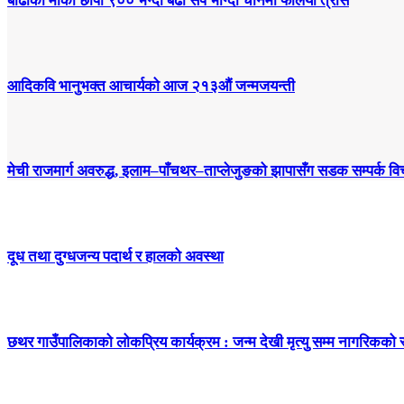
बाढीको मौका छोपी ९०० भन्दा बढी सर्प भाग्दा चीनमा फैलियो त्रास
आदिकवि भानुभक्त आचार्यको आज २१३औं जन्मजयन्ती
मेची राजमार्ग अवरुद्ध, इलाम–पाँचथर–ताप्लेजुङको झापासँग सडक सम्पर्क विच
दूध तथा दुग्धजन्य पदार्थ र हालको अवस्था
छथर गाउँपालिकाको लोकप्रिय कार्यक्रम : जन्म देखी मृत्यु सम्म नागरिकको