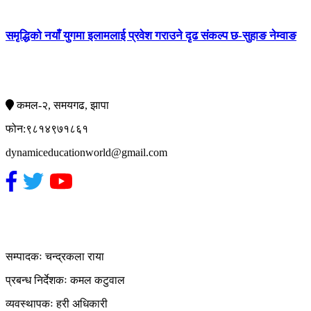
समृद्धिको नयाँ युगमा इलामलाई प्रवेश गराउने दृढ संकल्प छ-सुहाङ नेम्वाङ
सम्पर्क
कमल-२, समयगढ, झापा
फोन:९८१४९७१८६१
dynamiceducationworld@gmail.com
हाम्रो टिम
सम्पादकः चन्द्रकला राया
प्रबन्ध निर्देशकः कमल कटुवाल
व्यवस्थापकः हरी अधिकारी