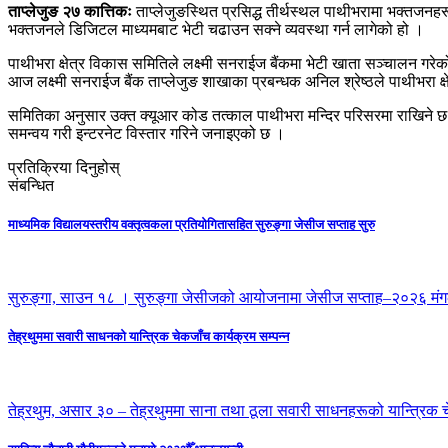
ताप्लेजुङ २७ कात्तिकः
ताप्लेजुङस्थित प्रसिद्ध तीर्थस्थल पाथीभरामा भक्तजनह
भक्तजनले डिजिटल माध्यमबाट भेटी चढाउन सक्ने व्यवस्था गर्न लागेको हो ।
पाथीभरा क्षेत्र विकास समितिले लक्ष्मी सनराईज बैंकमा भेटी खाता सञ्चालन गरे
आज लक्ष्मी सनराईज बैंक ताप्लेजुङ शाखाका प्रबन्धक अनिल श्रेष्ठले पाथीभरा क
समितिका अनुसार उक्त क्यूआर कोड तत्काल पाथीभरा मन्दिर परिसरमा राखिने छ । 
समन्वय गरी इन्टरनेट विस्तार गरिने जनाइएको छ ।
प्रतिक्रिया दिनुहोस्
संबन्धित
माध्यमिक विद्यालयस्तरीय वक्तृत्वकला प्रतियोगितासहित सुरुङ्गा जेसीज सप्ताह सुरु
सुरुङ्गा, साउन १८ । सुरुङ्गा जेसीजको आयोजनामा जेसीज सप्ताह–२०२६ मं
तेह्रथुममा सवारी साधनको यान्त्रिक चेकजाँच कार्यक्रम सम्पन्न
तेह्रथुम, असार ३० – तेह्रथुममा साना तथा ठूला सवारी साधनहरूको यान्त्रिक च