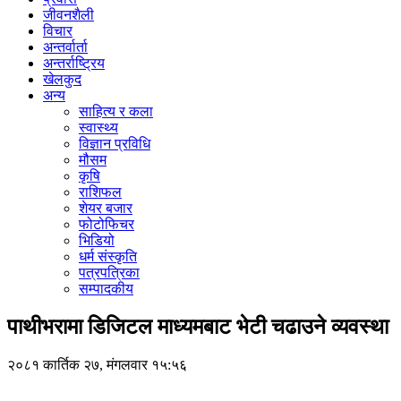
जीवनशैली
विचार
अन्तर्वार्ता
अन्तर्राष्ट्रिय
खेलकुद
अन्य
साहित्य र कला
स्वास्थ्य
विज्ञान प्रविधि
मौसम
कृषि
राशिफल
शेयर बजार
फोटोफिचर
भिडियो
धर्म संस्कृति
पत्रपत्रिका
सम्पादकीय
पाथीभरामा डिजिटल माध्यमबाट भेटी चढाउने व्यवस्था
२०८१ कार्तिक २७, मंगलवार १५:५६