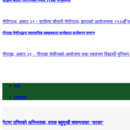
साहित्य चौतारी गौरीगञ्जले मनायो २१३औँ भानुजयन्ती
गौरीगञ्ज, असार २९। साहित्य चौतारी गौरीगञ्ज, झापाको आयोजनामा २१३औँ भा
गौरादह जेसीजद्धारा व्यावसायिक वक्तृत्वकला कार्यशाला कार्यक्रम सम्पन्न
गौरादह, असार २९ – गौरादह जेसीजको आयोजना तथा स्वतन्त्र विद्यार्थी युनियन (स
ताजा
लोकप्रीय
गेटमा उभिएको अभिभावक, दमक बहुमुखी क्याम्पसका ‘काका’