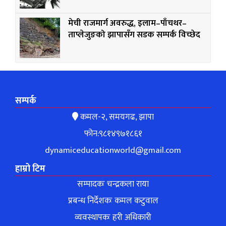
मेची राजमार्ग अवरुद्ध, इलाम–पाँचथर–
ताप्लेजुङको झापासँग सडक सम्पर्क विच्छेद
सम्पर्क
कमल-२, समयगढ, झापा
फोन:९८१४९७१८६१
dynamiceducationworld@gmail.com
हाम्रो टिम
सम्पादकः चन्द्रकला राया
प्रबन्ध निर्देशकः कमल कटुवाल
व्यवस्थापकः हरी अधिकारी