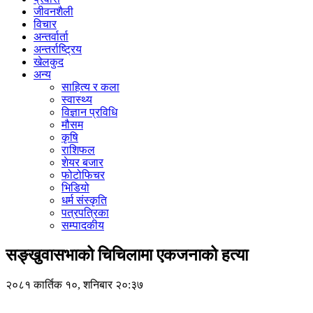
जीवनशैली
विचार
अन्तर्वार्ता
अन्तर्राष्ट्रिय
खेलकुद
अन्य
साहित्य र कला
स्वास्थ्य
विज्ञान प्रविधि
मौसम
कृषि
राशिफल
शेयर बजार
फोटोफिचर
भिडियो
धर्म संस्कृति
पत्रपत्रिका
सम्पादकीय
सङ्खुवासभाको चिचिलामा एकजनाको हत्या
२०८१ कार्तिक १०, शनिबार २०:३७