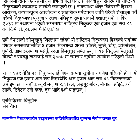
सिजनमा दैनिक एक हजार जनाभन्दा बढी पर्यटक प्रवेश हुने सगरमाथा राष्ट्रिय
निकुञ्जको कार्यालय नाम्चेले जनाएको छ । सगरमाथा क्षेत्र विशेषगरी हिमाल
आरोहण, वन्यजन्तुको अवलोकन र साहसिक पर्यटनका लागि धेरैको रोजाइमा पर्ने
गरेको निकुञ्जका प्रमुख संरक्षण अधिकृत सुष्मा रानाले बताउनुभयो । विसं
२०३२ मा स्थापना भएको सगरमाथा राष्ट्रिय निकुञ्ज एक हजार एक सय ४८
वर्ग किमी क्षेत्रफलमा फैलिएको छ ।
पू्र्वी नेपालको सोलुखुम्बु जिल्लामा रहेको यो राष्ट्रिय निकुञ्जमा विश्वको सर्वोच्च
शिखर सगरमाथासहित ६ हजार मिटरभन्दा अग्ला ल्होत्से, नुप्से, चोयू, ल्होत्सेसार,
पुमोरी, आमादब्लम, थामसेर्कुजस्ता हिमचुचुरासमेत छन् । यस निकुञ्जभित्रको
गोक्यो र सम्बद्ध ताललाई सन् २००७ मा रामसार सूचीमा समावेश गरिएको थियो
।
सन् १९७९ देखि यस निकुञ्जलाई विश्व सम्पदा सूचीमा समावेश गरिएको हो । यो
निकुञ्ज एक हजार आठ सय मिटरदेखि आठ हजार आठ सय ४८ मिटरसम्मको
उचाइमा छ । यहाँ कस्तुरी मृग, थार, घोरल, लङ्गुर बाँदर, मोनाल, हाँइटे, हर्न
लार्क, टिबेटन स्नो कक, चुग आदि पक्षी पाइन्छन् ।
प्रतिक्रिया दिनुहोस्
संबन्धित
माध्यमिक विद्यालयस्तरीय वक्तृत्वकला प्रतियोगितासहित सुरुङ्गा जेसीज सप्ताह सुरु