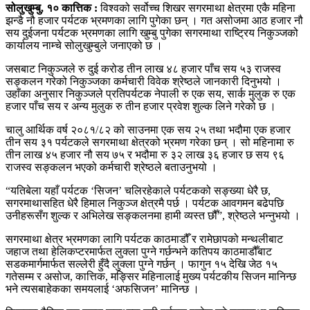
सोलुखुम्बु, १० कात्तिक :
विश्वको सर्वोच्च शिखर सगरमाथा क्षेत्रमा एकै महिना
झन्डै नौ हजार पर्यटक भ्रमणका लागि पुगेका छन् । गत असोजमा आठ हजार नौ
सय दुईजना पर्यटक भ्रमणका लागि खुम्बु पुगेका सगरमाथा राष्ट्रिय निकुञ्जको
कार्यालय नाम्चे सोलुखुम्बुले जनाएको छ ।
जसबाट निकुञ्जले रु दुई करोड तीन लाख ४८ हजार पाँच सय ५३ राजस्व
सङ्कलन गरेको निकुञ्जका कर्मचारी विवेक श्रेष्ठले जानकारी दिनुभयो ।
उहाँका अनुसार निकुञ्जले प्रतिपर्यटक नेपाली रु एक सय, सार्क मुलुक रु एक
हजार पाँच सय र अन्य मुलुक रु तीन हजार प्रवेश शुल्क लिने गरेको छ ।
चालु आर्थिक वर्ष २०८१/८२ को साउनमा एक सय २५ तथा भदौमा एक हजार
तीन सय ३१ पर्यटकले सगरमाथा क्षेत्रको भ्रमण गरेका छन् । सो महिनामा रु
तीन लाख ४५ हजार नौ सय ७५ र भदौमा रु ३२ लाख ३६ हजार छ सय ९६
राजस्व सङ्कलन भएको कर्मचारी श्रेष्ठले बताउनुभयो ।
“यतिबेला यहाँ पर्यटक ‘सिजन’ चलिरहेकाले पर्यटकको सङ्ख्या धेरै छ,
सगरमाथासहित धेरै हिमाल निकुञ्ज क्षेत्रमै पर्छ । पर्यटक आवगमन बढेपछि
उनीहरूसँग शुल्क र अभिलेख सङ्कलनमा हामी व्यस्त छौँ”, श्रेष्ठले भन्नुभयो ।
सगरमाथा क्षेत्र भ्रमणका लागि पर्यटक काठमाडौँ र रामेछापको मन्थलीबाट
जहाज तथा हेलिकप्टरमार्फत लुक्ला पुग्ने गर्छन्भने कतिपय काठमाडौँबाट
सडकमार्गमार्फत सल्लेरी हुँदै लुक्ला पुग्ने गर्छन् । फागुन १५ देखि जेठ १५
गतेसम्म र असोज, कात्तिक, मङ्सिर महिनालाई मुख्य पर्यटकीय सिजन मानिन्छ
भने त्यसबाहेकका समयलाई ‘अफसिजन’ मानिन्छ ।