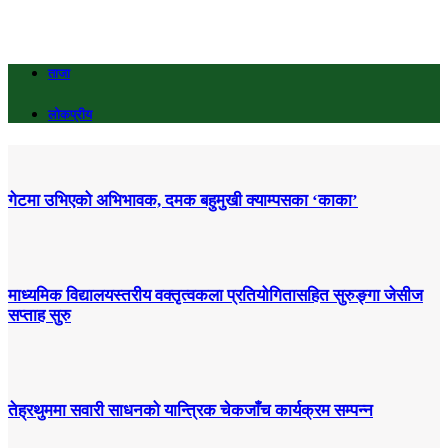
ताजा
लोकप्रीय
गेटमा उभिएको अभिभावक, दमक बहुमुखी क्याम्पसका ‘काका’
माध्यमिक विद्यालयस्तरीय वक्तृत्वकला प्रतियोगितासहित सुरुङ्गा जेसीज
सप्ताह सुरु
तेह्रथुममा सवारी साधनको यान्त्रिक चेकजाँच कार्यक्रम सम्पन्न