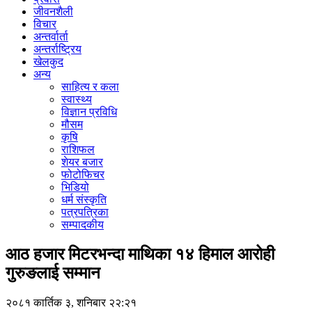
जीवनशैली
विचार
अन्तर्वार्ता
अन्तर्राष्ट्रिय
खेलकुद
अन्य
साहित्य र कला
स्वास्थ्य
विज्ञान प्रविधि
मौसम
कृषि
राशिफल
शेयर बजार
फोटोफिचर
भिडियो
धर्म संस्कृति
पत्रपत्रिका
सम्पादकीय
आठ हजार मिटरभन्दा माथिका १४ हिमाल आरोही
गुरुङलाई सम्मान
२०८१ कार्तिक ३, शनिबार २२:२१