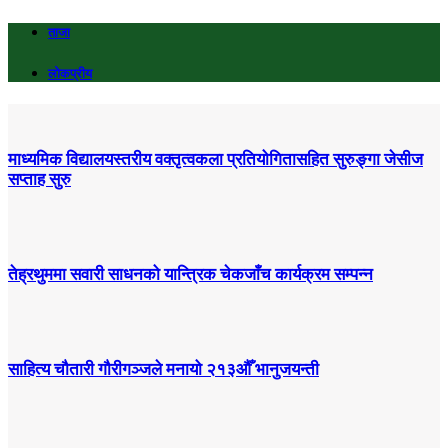
ताजा
लोकप्रीय
माध्यमिक विद्यालयस्तरीय वक्तृत्वकला प्रतियोगितासहित सुरुङ्गा जेसीज
सप्ताह सुरु
तेह्रथुममा सवारी साधनको यान्त्रिक चेकजाँच कार्यक्रम सम्पन्न
साहित्य चौतारी गौरीगञ्जले मनायो २१३औँ भानुजयन्ती