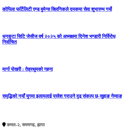
कोपिला फर्टिलिटी एण्ड वुमेन्स क्लिनिकले दमकमा सेवा शुभारम्भ गर्यो
धनकुटा सिटि जेसीज वर्ष २०२५ को अध्यक्षमा दिनेश भण्डारी निर्विरोध
निर्वाचित
मार्गा पोखरी : तेह्रथुमको गहना
समृद्धिको नयाँ युगमा इलामलाई प्रवेश गराउने दृढ संकल्प छ-सुहाङ नेम्वाङ
सम्पर्क
कमल-२, समयगढ, झापा