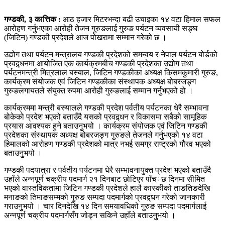
गण्डकी, ३ कात्तिक :
आठ हजार मिटरभन्दा बढी उचाइका १४ वटा हिमाल सफल
आरोहण गर्नुुभएका आरोही तेजन गुरुङलाई गुुरुङ पर्यटन व्यवसायी सङ्घ
(जिटिन) गण्डकी प्रदेशले आज पोखरामा सम्मान गरेको छ ।
उद्योग तथा पर्यटन मन्त्रालय गण्डकी प्रदेशको समन्वय र नेपाल पर्यटन बोर्डको
प्रवद्र्धनमा आयोजित एक कार्यक्रमबीच गण्डकी प्रदेशका उद्योग तथा
पर्यटनमन्त्री मित्रलाल बस्याल, जिटिन गण्डकीका अध्यक्ष किसमकुुमारी गुरुङ,
कार्यक्रम संयोजक एवं जिटिन गण्डकीका संस्थापक अध्यक्ष बोबरजङ्ग
गुरुङलगायतले संयुक्त रुपमा आरोही गुरुङलाई सम्मान गर्नुुभएको हो ।
कार्यक्रममा मन्त्री बस्यालले गण्डकी प्रदेश पर्वतीय पर्यटनका धेरै सम्भावना
बोकेको प्रदेश भएको बताउँदै यसको प्रवद्र्धन र विकासमा सबैको सामूहिक
प्रयास आवश्यक हुने बताउनुुभयो । कार्यक्रम संयोजक एवं जिटिन गण्डकी
प्रदेशका संस्थापक अध्यक्ष बोबरजङ्ग गुरुङले तेजनले गर्नुुभएको १४ वटा
हिमालको आरोहण गण्डकी प्रदेशको मात्र नभई समग्र राष्ट्रको गौैरव भएको
बताउनुुभयो ।
गण्डकी पदयात्रा र पर्वतीय पर्यटनमा धेरै सम्भावनायुक्त प्रदेश भएको बताउँदै
उहाँले अन्नपूर्ण चक्रीय पदमार्ग २१ दिनबाट छोटिएर पाँच÷छ दिनमा सीमित
भएको वास्तविकतामा जिटिन गण्डकी प्रदेशले हालै कास्कीको ताङतिङदेखि
मनाङको तिमाङसम्मको गुरुङ सम्पदा पदमार्गको प्रवद्र्धन गरेको जानकारी
गराउनुुभयो । चार दिनदेखि १४ दिन समयावधिको गुरुङ सम्पदा पदमार्गलाई
अन्नपूर्ण चक्रीय पदमार्गसँग जोड्न सकिने उहाँले बताउनुुभयो ।