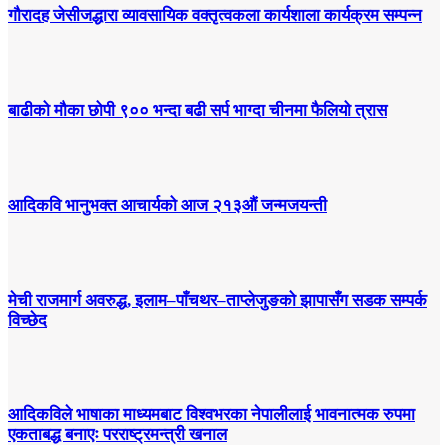
गौरादह जेसीजद्धारा व्यावसायिक वक्तृत्वकला कार्यशाला कार्यक्रम सम्पन्न
बाढीको मौका छोपी ९०० भन्दा बढी सर्प भाग्दा चीनमा फैलियो त्रास
आदिकवि भानुभक्त आचार्यको आज २१३औं जन्मजयन्ती
मेची राजमार्ग अवरुद्ध, इलाम–पाँचथर–ताप्लेजुङको झापासँग सडक सम्पर्क
विच्छेद
आदिकविले भाषाका माध्यमबाट विश्वभरका नेपालीलाई भावनात्मक रुपमा
एकताबद्ध बनाएः परराष्ट्रमन्त्री खनाल