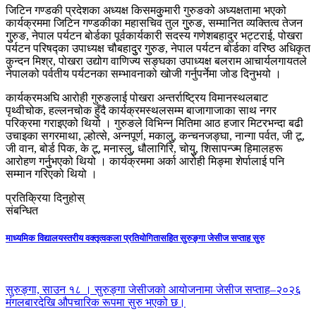
जिटिन गण्डकी प्रदेशका अध्यक्ष किसमकुुमारी गुरुङको अध्यक्षतामा भएको
कार्यक्रममा जिटिन गण्डकीका महासचिव तुल गुुरुङ, सम्मानित व्यक्तित्व तेजन
गुुरुङ, नेपाल पर्यटन बोर्डका पूर्वकार्यकारी सदस्य गणेशबहादुर भट्टराई, पोखरा
पर्यटन परिषद्का उपाध्यक्ष चौबहादुुर गुुरुङ, नेपाल पर्यटन बोर्डका वरिष्ठ अधिकृत
कुन्दन मिश्र, पोखरा उद्योग वाणिज्य सङ्घका उपाध्यक्ष बलराम आचार्यलगायतले
नेपालको पर्वतीय पर्यटनका सम्भावनाको खोजी गर्नुपर्नेमा जोड दिनुभयो ।
कार्यक्रमअघि आरोही गुरुङलाई पोखरा अन्तर्राष्ट्रिय विमानस्थलबाट
पृथ्वीचोक, हल्लनचोक हुँदै कार्यक्रमस्थलसम्म बाजागाजाका साथ नगर
परिक्रमा गराइएको थियो । गुरुङले विभिन्न मितिमा आठ हजार मिटरभन्दा बढी
उचाइका सगरमाथा, ल्होत्से, अन्नपूर्ण, मकालुु, कन्चनजङ्घा, नान्गा पर्वत, जी टू,
जी वान, बोर्ड पिक, के टू, मनास्लुु, धौलागिरि, चोयुु, शिसापन्ज्म हिमालहरू
आरोहण गर्नुुभएको थियो । कार्यक्रममा अर्का आरोही मिङ्मा शेर्पालाई पनि
सम्मान गरिएको थियो ।
प्रतिक्रिया दिनुहोस्
संबन्धित
माध्यमिक विद्यालयस्तरीय वक्तृत्वकला प्रतियोगितासहित सुरुङ्गा जेसीज सप्ताह सुरु
सुरुङ्गा, साउन १८ । सुरुङ्गा जेसीजको आयोजनामा जेसीज सप्ताह–२०२६
मंगलबारदेखि औपचारिक रूपमा सुरु भएको छ।