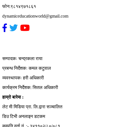
फोन:९८१४९७१८६१
dynamiceducationworld@gmail.com
हाम्रो टिम
सम्पादकः चन्द्रकला राया
प्रबन्ध निर्देशकः कमल कटुवाल
व्यवस्थापकः हरी अधिकारी
कार्यक्रम निर्देशक: सितल अधिकारी
हाम्रो बारेमा :
लेट मी मिडिया प्रा. लि.द्वारा सञ्चालित
डिउ टिभी अनलाइन डटकम
कम्पनि दर्ता नं. :- ३४११०२/८०/०८१