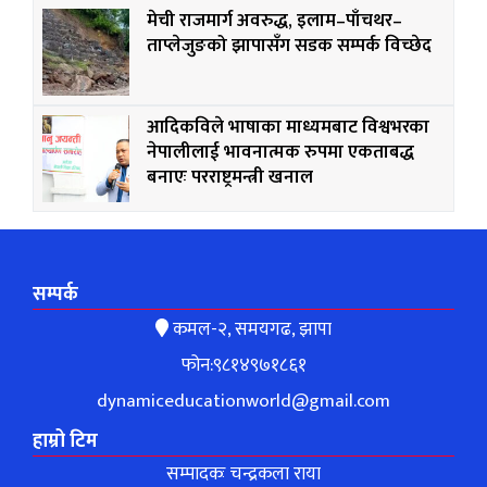
मेची राजमार्ग अवरुद्ध, इलाम–पाँचथर–
ताप्लेजुङको झापासँग सडक सम्पर्क विच्छेद
आदिकविले भाषाका माध्यमबाट विश्वभरका
नेपालीलाई भावनात्मक रुपमा एकताबद्ध
बनाएः परराष्ट्रमन्त्री खनाल
सम्पर्क
कमल-२, समयगढ, झापा
फोन:९८१४९७१८६१
dynamiceducationworld@gmail.com
हाम्रो टिम
सम्पादकः चन्द्रकला राया