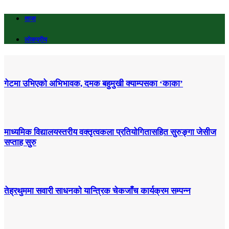
ताजा
लोकप्रीय
गेटमा उभिएको अभिभावक, दमक बहुमुखी क्याम्पसका ‘काका’
माध्यमिक विद्यालयस्तरीय वक्तृत्वकला प्रतियोगितासहित सुरुङ्गा जेसीज
सप्ताह सुरु
तेह्रथुममा सवारी साधनको यान्त्रिक चेकजाँच कार्यक्रम सम्पन्न