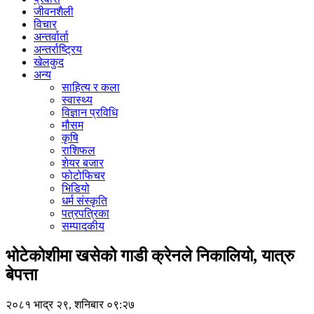
जीवनशैली
विचार
अन्तर्वार्ता
अन्तर्राष्ट्रिय
खेलकुद
अन्य
साहित्य र कला
स्वास्थ्य
विज्ञान प्रविधि
मौसम
कृषि
राशिफल
शेयर बजार
फोटोफिचर
भिडियो
धर्म संस्कृति
पत्रपत्रिका
सम्पादकीय
भोटेकोशीमा खसेको गाडी क्रेनले निकालियो, यात्रु
बेपत्ता
२०८१ भाद्र २९, शनिबार ०९:२७