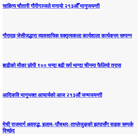
साहित्य चौतारी गौरीगञ्जले मनायो २१३औँ भानुजयन्ती
गौरादह जेसीजद्धारा व्यावसायिक वक्तृत्वकला कार्यशाला कार्यक्रम सम्पन्न
बाढीको मौका छोपी ९०० भन्दा बढी सर्प भाग्दा चीनमा फैलियो त्रास
आदिकवि भानुभक्त आचार्यको आज २१३औं जन्मजयन्ती
मेची राजमार्ग अवरुद्ध, इलाम–पाँचथर–ताप्लेजुङको झापासँग सडक सम्पर्क
विच्छेद