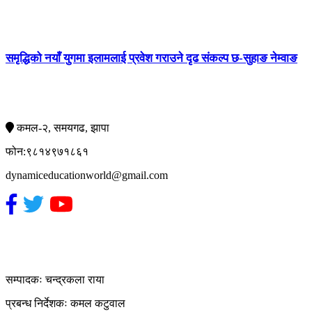
समृद्धिको नयाँ युगमा इलामलाई प्रवेश गराउने दृढ संकल्प छ-सुहाङ नेम्वाङ
सम्पर्क
कमल-२, समयगढ, झापा
फोन:९८१४९७१८६१
dynamiceducationworld@gmail.com
हाम्रो टिम
सम्पादकः चन्द्रकला राया
प्रबन्ध निर्देशकः कमल कटुवाल