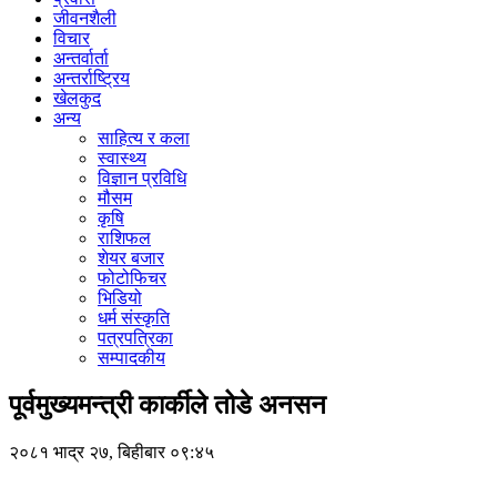
जीवनशैली
विचार
अन्तर्वार्ता
अन्तर्राष्ट्रिय
खेलकुद
अन्य
साहित्य र कला
स्वास्थ्य
विज्ञान प्रविधि
मौसम
कृषि
राशिफल
शेयर बजार
फोटोफिचर
भिडियो
धर्म संस्कृति
पत्रपत्रिका
सम्पादकीय
पूर्वमुख्यमन्त्री कार्कीले तोडे अनसन
२०८१ भाद्र २७, बिहीबार ०९:४५