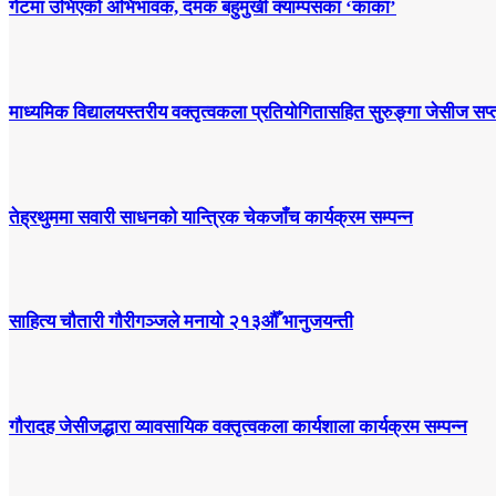
गेटमा उभिएको अभिभावक, दमक बहुमुखी क्याम्पसका ‘काका’
माध्यमिक विद्यालयस्तरीय वक्तृत्वकला प्रतियोगितासहित सुरुङ्गा जेसीज सप्त
तेह्रथुममा सवारी साधनको यान्त्रिक चेकजाँच कार्यक्रम सम्पन्न
साहित्य चौतारी गौरीगञ्जले मनायो २१३औँ भानुजयन्ती
गौरादह जेसीजद्धारा व्यावसायिक वक्तृत्वकला कार्यशाला कार्यक्रम सम्पन्न