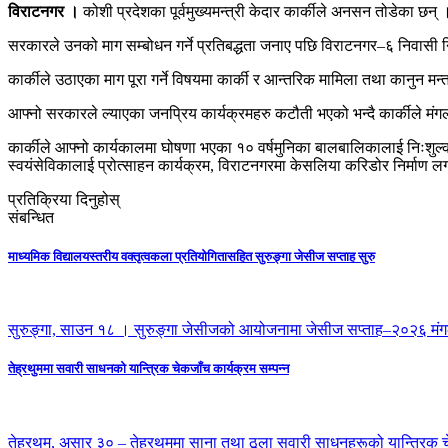
विराटनगर ।
कोशी प्रदेशका पूर्वमुख्यमन्त्री केदार कार्कीले अनसन तोडेका छन् 
सरकारले उनको माग सम्बोधन गर्ने प्रतिबद्धता जनाए पछि विराटनगर–६ निवासी नि
कार्कीले उठाएका माग पूरा गर्ने विषयमा कार्की र आन्तरिक मामिला तथा कानुन
आफ्नो सरकारले ल्याएका जनप्रिय कार्यक्रमहरु कटौती भएको भन्दै कार्कीले 
कार्कीले आफ्नो कार्यकालमा घोषणा भएका १० वर्षमुनिका बालबालिकालाई निःशु
स्वयंसेविकालाई प्रोत्साहन कार्यक्रम, विराटनगरमा केसलिया करिडोर निर्माण
प्रतिक्रिया दिनुहोस्
संबन्धित
माध्यमिक विद्यालयस्तरीय वक्तृत्वकला प्रतियोगितासहित सुरुङ्गा जेसीज सप्ताह सुरु
सुरुङ्गा, साउन १८ । सुरुङ्गा जेसीजको आयोजनामा जेसीज सप्ताह–२०२६ मं
तेह्रथुममा सवारी साधनको यान्त्रिक चेकजाँच कार्यक्रम सम्पन्न
तेह्रथुम, असार ३० – तेह्रथुममा साना तथा ठूला सवारी साधनहरूको यान्त्रिक च