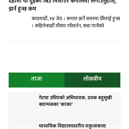
दहीमा यी दुइका बिउ मिसाएर कपालमा लगाउनुहोस्,
झर्न हुन्छ कम
काठमाडौं, १४ जेठ । कपाल झर्ने समस्या धेरैलाई हुन्छ
। कहिलेकाहीँ मौसम परिवर्तन, कडा पानीको
ताजा
लोकप्रीय
गेटमा उभिएको अभिभावक, दमक बहुमुखी
क्याम्पसका ‘काका’
माध्यमिक विद्यालयस्तरीय वक्तृत्वकला