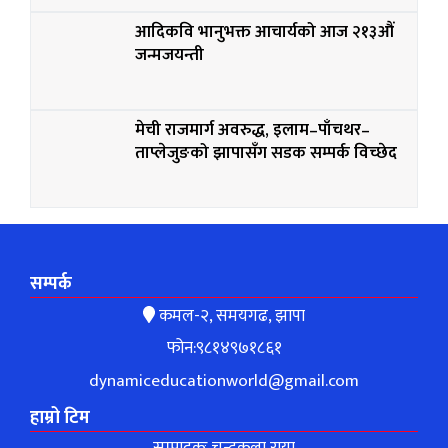
आदिकवि भानुभक्त आचार्यको आज २१३औं
जन्मजयन्ती
मेची राजमार्ग अवरुद्ध, इलाम–पाँचथर–
ताप्लेजुङको झापासँग सडक सम्पर्क विच्छेद
सम्पर्क
कमल-२, समयगढ, झापा
फोन:९८१४९७१८६१
dynamiceducationworld@gmail.com
हाम्रो टिम