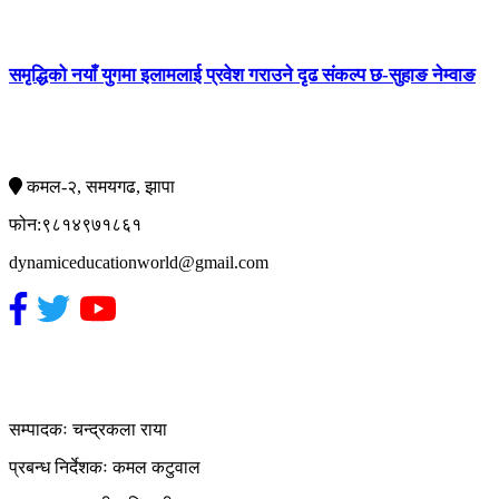
समृद्धिको नयाँ युगमा इलामलाई प्रवेश गराउने दृढ संकल्प छ-सुहाङ नेम्वाङ
सम्पर्क
कमल-२, समयगढ, झापा
फोन:९८१४९७१८६१
dynamiceducationworld@gmail.com
हाम्रो टिम
सम्पादकः चन्द्रकला राया
प्रबन्ध निर्देशकः कमल कटुवाल