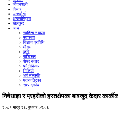
जीवनशैली
विचार
अन्तर्वार्ता
अन्तर्राष्ट्रिय
खेलकुद
अन्य
साहित्य र कला
स्वास्थ्य
विज्ञान प्रविधि
मौसम
कृषि
राशिफल
शेयर बजार
फोटोफिचर
भिडियो
धर्म संस्कृति
पत्रपत्रिका
सम्पादकीय
निषेधाज्ञा र प्रहरीको हस्तक्षेपका बाबजुद केदार कार्
२०८१ भाद्र २६, बुधबार ०९:०६