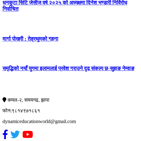
धनकुटा सिटि जेसीज वर्ष २०२५ को अध्यक्षमा दिनेश भण्डारी निर्विरोध
निर्वाचित
मार्गा पोखरी : तेह्रथुमको गहना
समृद्धिको नयाँ युगमा इलामलाई प्रवेश गराउने दृढ संकल्प छ-सुहाङ नेम्वाङ
सम्पर्क
कमल-२, समयगढ, झापा
फोन:९८१४९७१८६१
dynamiceducationworld@gmail.com