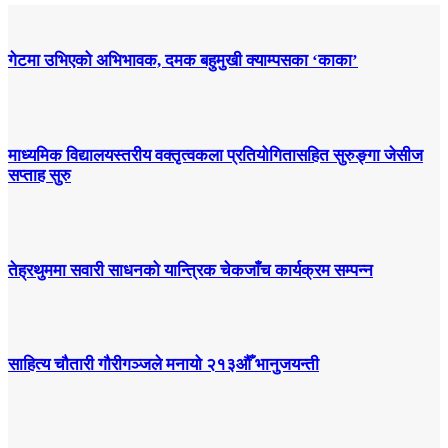
गेटमा उभिएको अभिभावक, दमक बहुमुखी क्याम्पसका ‘काका’
माध्यमिक विद्यालयस्तरीय वक्तृत्वकला प्रतियोगितासहित सुरुङ्गा जेसीज
सप्ताह सुरु
तेह्रथुममा सवारी साधनको यान्त्रिक चेकजाँच कार्यक्रम सम्पन्न
साहित्य चौतारी गौरीगञ्जले मनायो २१३औँ भानुजयन्ती