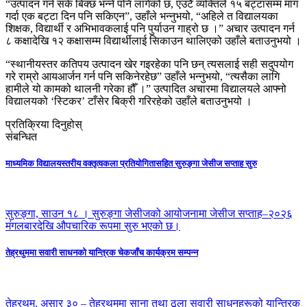
“उत्पादन गर्न सके बिक्छ भन्ने पनि लागेको छ, एउटै व्यक्तिले १५ बट्टासम्म माग
गर्दा एक बट्टा दिन पनि सकिएन”, उहाँले भन्नुभयो, “अहिले त विद्यालयका
शिक्षक, विद्यार्थी र अभिभावकलाई पनि पुर्याउन गाह्रो छ ।” अचार उत्पादन गर्न
८ कक्षादेखि १२ कक्षासम्म विद्यार्थीलाई सिकाउन थालिएको उहाँले बताउनुभयो ।
“स्थानीयस्तर कतिपय उत्पादन खेर गइरहेका पनि छन् त्यसलाई सही सदुपयोग
गरे राम्रो आयआर्जन गर्न पनि सकिनेरहेछ” उहाँले भन्नुभयो, “त्यसैका लागि
हामीले यो कामको थालनी गरेका हौँ ।” उत्पादित अचारमा विद्यालयले आफ्नो
विद्यालयको ‘स्टिकर’ टाँसेर बिक्री गरिरहेको उहाँले बताउनुभयो ।
प्रतिक्रिया दिनुहोस्
संबन्धित
माध्यमिक विद्यालयस्तरीय वक्तृत्वकला प्रतियोगितासहित सुरुङ्गा जेसीज सप्ताह सुरु
सुरुङ्गा, साउन १८ । सुरुङ्गा जेसीजको आयोजनामा जेसीज सप्ताह–२०२६
मंगलबारदेखि औपचारिक रूपमा सुरु भएको छ।
तेह्रथुममा सवारी साधनको यान्त्रिक चेकजाँच कार्यक्रम सम्पन्न
तेह्रथुम, असार ३० – तेह्रथुममा साना तथा ठूला सवारी साधनहरूको यान्त्रिक