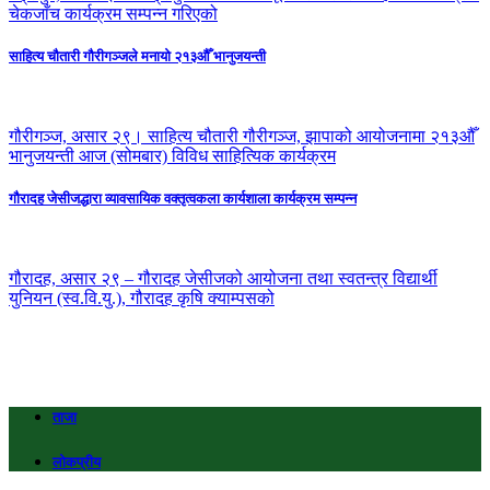
चेकजाँच कार्यक्रम सम्पन्न गरिएको
साहित्य चौतारी गौरीगञ्जले मनायो २१३औँ भानुजयन्ती
गौरीगञ्ज, असार २९। साहित्य चौतारी गौरीगञ्ज, झापाको आयोजनामा २१३औँ
भानुजयन्ती आज (सोमबार) विविध साहित्यिक कार्यक्रम
गौरादह जेसीजद्धारा व्यावसायिक वक्तृत्वकला कार्यशाला कार्यक्रम सम्पन्न
गौरादह, असार २९ – गौरादह जेसीजको आयोजना तथा स्वतन्त्र विद्यार्थी
युनियन (स्व.वि.यु.), गौरादह कृषि क्याम्पसको
ताजा
लोकप्रीय