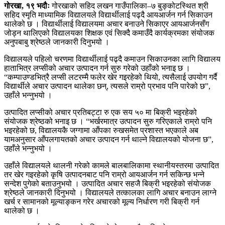
गोरखा, १९ भदौः
गोरखाको सहिद लखन गाउँपालिका–७ बुङ्कोटस्थित श्री
सहिद स्मृति माध्यामिक विद्यालयले विद्यार्थीलाई पढ्दै आयआर्जन गर्न सिकाउन
थालेको छ । विद्यार्थीलाई विद्यालयमा अचार बनाउने सिकाएर आयआर्जनसँग
जोड्न थालिएको विद्यालयका शिक्षक एवं सिक्दै कमाउँदै कार्यक्रमका संयोजक
अनुपबाबु श्रेष्ठले जानकारी दिनुभयो ।
विद्यालयले पहिलो चरणमा विद्यार्थीलाई पढ्दै कमाउन सिकाउनका लागि विद्यालय
हाताभित्र लप्सीको अचार उत्पादन गर्न सुरु गरेको उहाँको भनाइ छ ।
“कम्पाउण्डभित्रै लप्सी लटरम्मै फलेर खेर गइरहेको थियो, त्यसैलाई उपयोग गर्दै
विद्यार्थीले अचार उत्पादन थालेका छन्, त्यसले राम्रो प्रभाव पनि पारेको छ”,
उहाँले भन्नुभयो ।
उत्पादित लप्सीको अचार प्रतिबट्टा रु एक सय ५० मा बिक्री भइरहेको
संयोजक श्रेष्ठको भनाइ छ । “भर्खरमात्र उत्पादन सुरु गरिएकाले राम्रो पनि
भइरहेको छ, विद्यालयकै जग्गामा आँपका रुखसमेत प्रशास्त भएकाले अब
यामअनुसार आँपलगायतको अचार उत्पादन गर्न थाल्ने विद्यालयको योजना छ”,
उहाँले भन्नुभयो ।
उहाँले विद्यालयले थालनी गरेको कामले बालबालिकामा स्थानीयस्तरमा उत्पादित
तर खेर गइरहेको कृषि उत्पादनबाट पनि राम्रो आयआर्जन गर्न सकिन्छ भन्ने
सन्देश पुगेको बताउनुभयो । उत्पादित अचार सहजै बिक्री भइरहेको संयोजक
श्रेष्ठले जानकारी दिनुभयो । विद्यालयले तत्कालका लागि अचार बनाउन लाग्ने
खर्च र सामानको मूल्याङ्कन गरेर अचारको मूल्य निर्धारण गरी बिक्री गर्न
थालेको छ ।