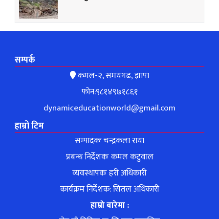
सम्पर्क
कमल-२, समयगढ, झापा
फोन:९८१४९७१८६१
dynamiceducationworld@gmail.com
हाम्रो टिम
सम्पादकः चन्द्रकला राया
प्रबन्ध निर्देशकः कमल कटुवाल
व्यवस्थापकः हरी अधिकारी
कार्यक्रम निर्देशक: सितल अधिकारी
हाम्रो बारेमा :