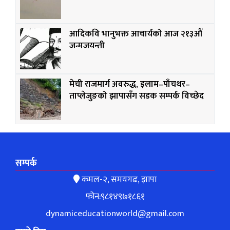
आदिकवि भानुभक्त आचार्यको आज २१३औं
जन्मजयन्ती
मेची राजमार्ग अवरुद्ध, इलाम–पाँचथर–
ताप्लेजुङको झापासँग सडक सम्पर्क विच्छेद
सम्पर्क
कमल-२, समयगढ, झापा
फोन:९८१४९७१८६१
dynamiceducationworld@gmail.com