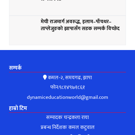
मेची राजमार्ग अवरुद्ध, इलाम–पाँचथर–
ताप्लेजुङको झापासँग सडक सम्पर्क विच्छेद
सम्पर्क
कमल-२, समयगढ, झापा
फोन:९८१४९७१८६१
dynamiceducationworld@gmail.com
हाम्रो टिम
सम्पादकः चन्द्रकला राया
प्रबन्ध निर्देशकः कमल कटुवाल