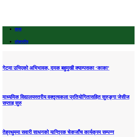
ताजा
लोकप्रीय
गेटमा उभिएको अभिभावक, दमक बहुमुखी क्याम्पसका ‘काका’
माध्यमिक विद्यालयस्तरीय वक्तृत्वकला प्रतियोगितासहित सुरुङ्गा जेसीज
सप्ताह सुरु
तेह्रथुममा सवारी साधनको यान्त्रिक चेकजाँच कार्यक्रम सम्पन्न