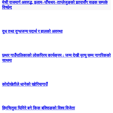
मेची राजमार्ग अवरुद्ध, इलाम–पाँचथर–ताप्लेजुङको झापासँग सडक सम्पर्क
विच्छेद
दूध तथा दुग्धजन्य पदार्थ र हालको अवस्था
छथर गाउँपालिकाको लोकप्रिय कार्यक्रम : जन्म देखी मृत्यु सम्म नागरिकको
साथमा
कोदोखेतीले धानेको खोरियागाउँ
हिमचितुवा घिमिरे बने किक बक्सिङको विश्व विजेता