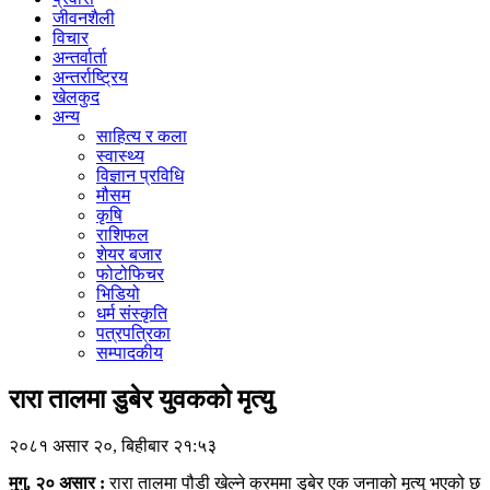
जीवनशैली
विचार
अन्तर्वार्ता
अन्तर्राष्ट्रिय
खेलकुद
अन्य
साहित्य र कला
स्वास्थ्य
विज्ञान प्रविधि
मौसम
कृषि
राशिफल
शेयर बजार
फोटोफिचर
भिडियो
धर्म संस्कृति
पत्रपत्रिका
सम्पादकीय
रारा तालमा डुबेर युवकको मृत्यु
२०८१ असार २०, बिहीबार २१:५३
मुगु, २० असार :
रारा तालमा पौडी खेल्ने क्रममा डुबेर एक जनाको मृत्यु भएको छ