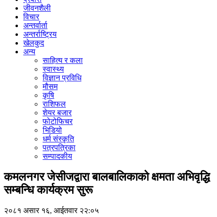
जीवनशैली
विचार
अन्तर्वार्ता
अन्तर्राष्ट्रिय
खेलकुद
अन्य
साहित्य र कला
स्वास्थ्य
विज्ञान प्रविधि
मौसम
कृषि
राशिफल
शेयर बजार
फोटोफिचर
भिडियो
धर्म संस्कृति
पत्रपत्रिका
सम्पादकीय
कमलनगर जेसीजद्वारा बालबालिकाको क्षमता अभिवृद्धि
सम्बन्धि कार्यक्रम सुरू
२०८१ असार १६, आईतवार २२:०५