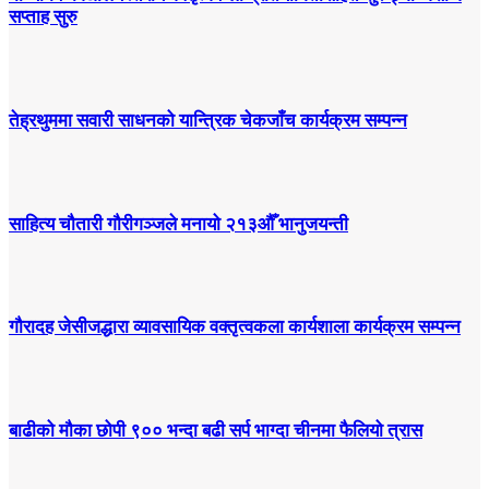
सप्ताह सुरु
तेह्रथुममा सवारी साधनको यान्त्रिक चेकजाँच कार्यक्रम सम्पन्न
साहित्य चौतारी गौरीगञ्जले मनायो २१३औँ भानुजयन्ती
गौरादह जेसीजद्धारा व्यावसायिक वक्तृत्वकला कार्यशाला कार्यक्रम सम्पन्न
बाढीको मौका छोपी ९०० भन्दा बढी सर्प भाग्दा चीनमा फैलियो त्रास