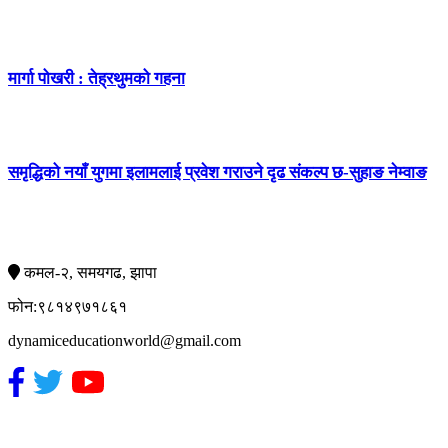
मार्गा पोखरी : तेह्रथुमको गहना
समृद्धिको नयाँ युगमा इलामलाई प्रवेश गराउने दृढ संकल्प छ-सुहाङ नेम्वाङ
सम्पर्क
कमल-२, समयगढ, झापा
फोन:९८१४९७१८६१
dynamiceducationworld@gmail.com
हाम्रो टिम