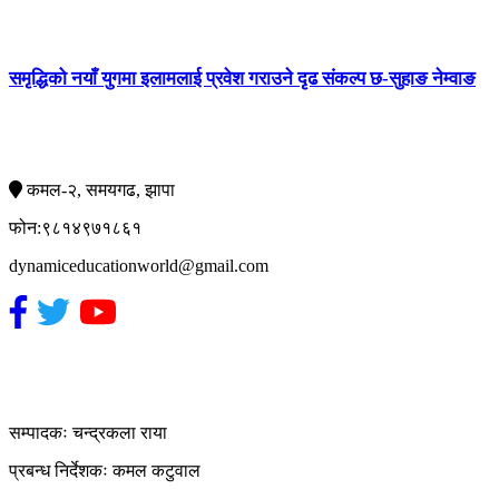
समृद्धिको नयाँ युगमा इलामलाई प्रवेश गराउने दृढ संकल्प छ-सुहाङ नेम्वाङ
सम्पर्क
कमल-२, समयगढ, झापा
फोन:९८१४९७१८६१
dynamiceducationworld@gmail.com
हाम्रो टिम
सम्पादकः चन्द्रकला राया
प्रबन्ध निर्देशकः कमल कटुवाल