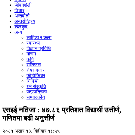
जीवनशैली
विचार
अन्तर्वार्ता
अन्तर्राष्ट्रिय
खेलकुद
अन्य
साहित्य र कला
स्वास्थ्य
विज्ञान प्रविधि
मौसम
कृषि
राशिफल
शेयर बजार
फोटोफिचर
भिडियो
धर्म संस्कृति
पत्रपत्रिका
सम्पादकीय
एसइई नतिजा : ४७.८६ प्रतिशत विद्यार्थी उत्तीर्ण,
गणितमा बढी अनुत्तीर्ण
२०८१ असार १३, बिहीबार १८:५५