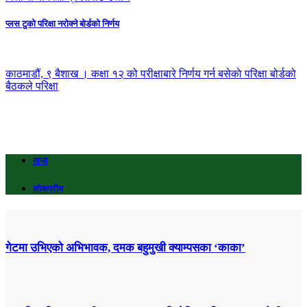
प्लस टुकाे परिक्षा नराेक्ने बाेर्डकाे निर्णय
काठमाडौं, ९ बैशाख । कक्षा १२ को परीक्षाबारे निर्णय गर्न बसेकाे परिक्षा बोर्डको
बैठकले परिक्षा
ताजा
लोकप्रीय
गेटमा उभिएको अभिभावक, दमक बहुमुखी क्याम्पसका ‘काका’