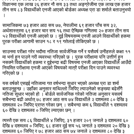
विज्ञानमा एक लाख २६ हजार नौ सय ३३ तथा अङ्ग्रेजीमा एक लाख एक हजार
तीन सय ८३ विद्यार्थीको एनजी आएको बोर्डका अध्यक्ष प्रा डा शर्माले बताउनुभयो
।
सामाजिकमा ७३ हजार आठ सय ७७, नेपालीमा ६९ हजार पाँच सय ३२,
अर्थशास्त्रमा ६९ हजार चार सय १६ तथा ऐच्छिक गणितमा २० हजार तीन सय
५२ विद्यार्थीको एनजी आएको छ । दुई विषयसम्म एनजी आउने विद्यार्थीको हकमा
पुरक परीक्षा आगामी साउन १८ र १९ गतेलाई तोकिएको छ ।
साउनमा परीक्षा गरेर भदौमा नतिजा सार्वर्जनिक गर्ने र यसैवर्ष उनीहरुले कक्षा ११
मा भर्ना हुन पाउने गरी व्यवस्था गरिएको छ । पुरक परीक्षामा पनि उत्तीर्ण हुन
नसक्ने विद्यार्थीको हकमा र दुईभन्दा बढी विषयमा एनजी आएका विद्यार्थीले आउँदो
नियमित परीक्षामा एनजी आएको विषयको मात्रै परीक्षा दिन पाउने व्यवस्था
गरिएको छ ।
यस वर्षको एसइई नतिजामा गत वर्षभन्दा सुधार भएको अध्यक्ष प्रा डा शर्मा
बताउनुहुन्छ । उहाँका अनुसार माथिल्लो जिपिए ल्याउनेको सङ्ख्या बढेसँगै
नतिजा सुधार भएको हो । बोर्डले सार्वजनिक गरेको नतिजा अनुसार यसवर्ष
सबैभन्दा बढी अर्थात् ७८ हजार आठ सय ७४ विद्यार्थीले २ दशमलव ८० देखि ३
दशमलव २० जिपिए प्राप्त गरेका छन् । सबैभन्दा कम ६ विद्यार्थीले १ दशमलव
६० देखि २ दशमलव ० जिपिए ल्याएका छन् ।
त्यस्तै एक सय ८६ विद्यार्थीले ४ जिपिए, ३१ हजार २०९ जनाले ३ दशमलव ६०
देखि ४ दशमलव ० जिपिए, ६८ हजार दुई सय ५६ जनाले ३ दशमलव २० देखि ३
दशमलव ६० जिपिए र ७८ हजार आठ सय ७४ जनाले २ दशमलव ८० देखि ३