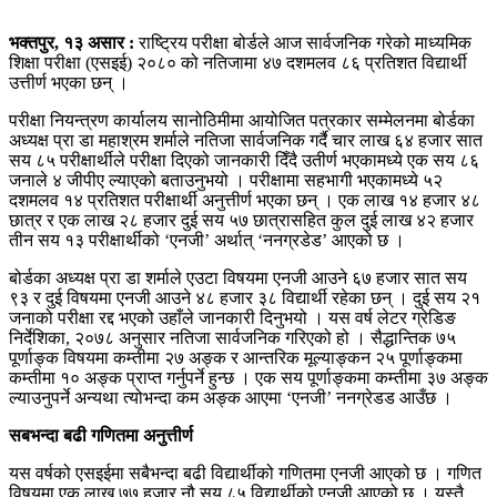
भक्तपुर, १३ असार :
राष्ट्रिय परीक्षा बोर्डले आज सार्वजनिक गरेको माध्यमिक
शिक्षा परीक्षा (एसइई) २०८० को नतिजामा ४७ दशमलव ८६ प्रतिशत विद्यार्थी
उत्तीर्ण भएका छन् ।
परीक्षा नियन्त्रण कार्यालय सानोठिमीमा आयोजित पत्रकार सम्मेलनमा बोर्डका
अध्यक्ष प्रा डा महाश्रम शर्माले नतिजा सार्वजनिक गर्दै चार लाख ६४ हजार सात
सय ८५ परीक्षार्थीले परीक्षा दिएको जानकारी दिँदै उतीर्ण भएकामध्ये एक सय ८६
जनाले ४ जीपीए ल्याएको बताउनुभयो । परीक्षामा सहभागी भएकामध्ये ५२
दशमलव १४ प्रतिशत परीक्षार्थी अनुत्तीर्ण भएका छन् । एक लाख १४ हजार ४८
छात्र र एक लाख २८ हजार दुई सय ५७ छात्रासहित कुल दुई लाख ४२ हजार
तीन सय १३ परीक्षार्थीको ‘एनजी’ अर्थात् ‘ननग्रडेड’ आएको छ ।
बोर्डका अध्यक्ष प्रा डा शर्माले एउटा विषयमा एनजी आउने ६७ हजार सात सय
९३ र दुई विषयमा एनजी आउने ४८ हजार ३८ विद्यार्थी रहेका छन् । दुई सय २१
जनाको परीक्षा रद्द भएको उहाँले जानकारी दिनुभयो । यस वर्ष लेटर ग्रेडिङ
निर्देशिका, २०७८ अनुसार नतिजा सार्वजनिक गरिएको हो । सैद्धान्तिक ७५
पूर्णाङ्क विषयमा कम्तीमा २७ अङ्क र आन्तरिक मूल्याङ्कन २५ पूर्णाङ्कमा
कम्तीमा १० अङ्क प्राप्त गर्नुपर्ने हुन्छ । एक सय पूर्णाङ्कमा कम्तीमा ३७ अङ्क
ल्याउनुपर्ने अन्यथा त्योभन्दा कम अङ्क आएमा ‘एनजी’ ननग्रेडड आउँछ ।
सबभन्दा बढी गणितमा अनुत्तीर्ण
यस वर्षको एसइईमा सबैभन्दा बढी विद्यार्थीको गणितमा एनजी आएको छ । गणित
विषयमा एक लाख ७७ हजार नौ सय ८५ विद्यार्थीको एनजी आएको छ । यस्तै