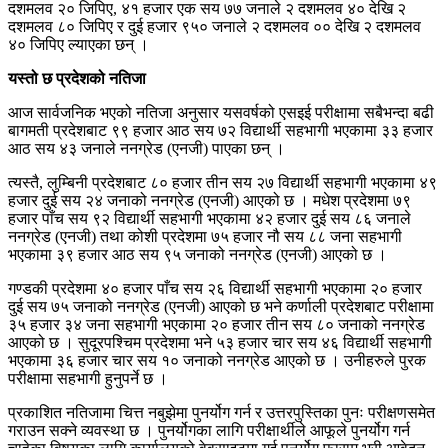
दशमलव २० जिपिए, ४१ हजार एक सय ७७ जनाले २ दशमलव ४० देखि २
दशमलव ८० जिपिए र दुई हजार ९५० जनाले २ दशमलव ०० देखि २ दशमलव
४० जिपिए ल्याएका छन् ।
यस्तो छ प्रदेशको नतिजा
आज सार्वजनिक भएको नतिजा अनुसार यसवर्षको एसइई परीक्षामा सबैभन्दा बढी
बागमती प्रदेशबाट ९९ हजार आठ सय ७२ विद्यार्थी सहभागी भएकामा ३३ हजार
आठ सय ४३ जनाले ननग्रेड (एनजी) पाएका छन् ।
त्यस्तै, लुम्बिनी प्रदेशबाट ८० हजार तीन सय २७ विद्यार्थी सहभागी भएकामा ४९
हजार दुई सय २४ जनाको ननग्रेड (एनजी) आएको छ । मधेश प्रदेशमा ७९
हजार पाँच सय ९२ विद्यार्थी सहभागी भएकामा ४२ हजार दुई सय ८६ जनाले
ननग्रेड (एनजी) तथा कोशी प्रदेशमा ७५ हजार नौ सय ८८ जना सहभागी
भएकामा ३९ हजार आठ सय ९५ जनाको ननग्रेड (एनजी) आएको छ ।
गण्डकी प्रदेशमा ४० हजार पाँच सय २६ विद्यार्थी सहभागी भएकामा २० हजार
दुई सय ७५ जनाको ननग्रेड (एनजी) आएको छ भने कर्णाली प्रदेशबाट परीक्षामा
३५ हजार ३४ जना सहभागी भएकामा २० हजार तीन सय ८० जनाको ननग्रेड
आएको छ । सुदूरपश्चिम प्रदेशमा भने ५३ हजार चार सय ४६ विद्यार्थी सहभागी
भएकामा ३६ हजार चार सय १० जनाको ननग्रेड आएको छ । उनीहरुले पुरक
परीक्षामा सहभागी हुनुपर्ने छ ।
प्रकाशित नतिजामा चित्त नबुझेमा पुनर्योग गर्न र उत्तरपुस्तिका पुनः परीक्षणसमेत
गराउन सक्ने व्यवस्था छ । पुनर्योगका लागि परीक्षार्थीले आफूले पुनर्योग गर्न