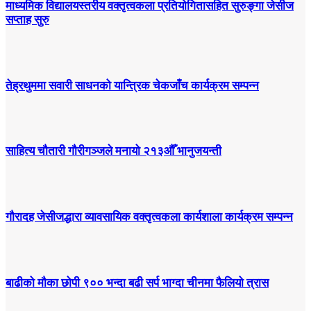
माध्यमिक विद्यालयस्तरीय वक्तृत्वकला प्रतियोगितासहित सुरुङ्गा जेसीज
सप्ताह सुरु
तेह्रथुममा सवारी साधनको यान्त्रिक चेकजाँच कार्यक्रम सम्पन्न
साहित्य चौतारी गौरीगञ्जले मनायो २१३औँ भानुजयन्ती
गौरादह जेसीजद्धारा व्यावसायिक वक्तृत्वकला कार्यशाला कार्यक्रम सम्पन्न
बाढीको मौका छोपी ९०० भन्दा बढी सर्प भाग्दा चीनमा फैलियो त्रास