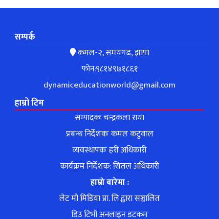
सम्पर्क
कमल-२, समयगढ, झापा
फोन:९८१४९७१८६१
dynamiceducationworld@gmail.com
हाम्रो टिम
सम्पादकः चन्द्रकला राया
प्रबन्ध निर्देशकः कमल कटुवाल
व्यवस्थापकः हरी अधिकारी
कार्यक्रम निर्देशक: सितल अधिकारी
हाम्रो बारेमा :
लेट मी मिडिया प्रा. लि.द्वारा सञ्चालित
डिउ टिभी अनलाइन डटकम