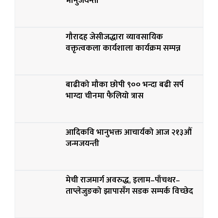
भानुजयन्ती
गौरादह जेसीजद्धारा व्यावसायिक
वक्तृत्वकला कार्यशाला कार्यक्रम सम्पन्न
बाढीको मौका छोपी ९०० भन्दा बढी सर्प
भाग्दा चीनमा फैलियो त्रास
आदिकवि भानुभक्त आचार्यको आज २१३औं
जन्मजयन्ती
मेची राजमार्ग अवरुद्ध, इलाम–पाँचथर–
ताप्लेजुङको झापासँग सडक सम्पर्क विच्छेद