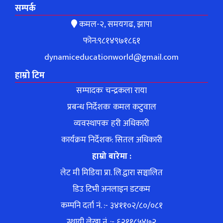
सम्पर्क
कमल-२, समयगढ, झापा
फोन:९८१४९७१८६१
dynamiceducationworld@gmail.com
हाम्रो टिम
सम्पादकः चन्द्रकला राया
प्रबन्ध निर्देशकः कमल कटुवाल
व्यवस्थापकः हरी अधिकारी
कार्यक्रम निर्देशक: सितल अधिकारी
हाम्रो बारेमा :
लेट मी मिडिया प्रा. लि.द्वारा सञ्चालित
डिउ टिभी अनलाइन डटकम
कम्पनि दर्ता नं. :- ३४११०२/८०/०८१
स्थायी लेखा नं. :- ६२११८५४७२