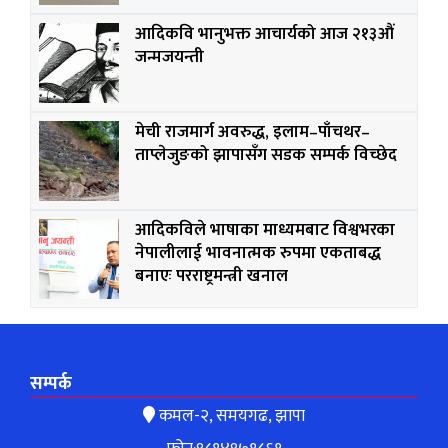
आदिकवि भानुभक्त आचार्यको आज २१३औं
जन्मजयन्ती
मेची राजमार्ग अवरुद्ध, इलाम–पाँचथर–
ताप्लेजुङको झापासँग सडक सम्पर्क विच्छेद
आदिकविले भाषाका माध्यमबाट विश्वभरका
नेपालीलाई भावनात्मक रुपमा एकताबद्ध
बनाएः परराष्ट्रमन्त्री खनाल
सम्पर्क
कमल-२, समयगढ, झापा