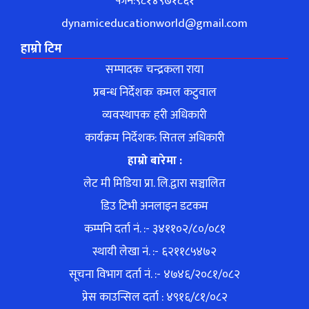
फोन:९८१४९७१८६१
dynamiceducationworld@gmail.com
हाम्रो टिम
सम्पादकः चन्द्रकला राया
प्रबन्ध निर्देशकः कमल कटुवाल
व्यवस्थापकः हरी अधिकारी
कार्यक्रम निर्देशक: सितल अधिकारी
हाम्रो बारेमा :
लेट मी मिडिया प्रा. लि.द्वारा सञ्चालित
डिउ टिभी अनलाइन डटकम
कम्पनि दर्ता नं. :- ३४११०२/८०/०८१
स्थायी लेखा नं. :- ६२११८५४७२
सूचना विभाग दर्ता नं. :- ४७४६/२०८१/०८२
प्रेस काउन्सिल दर्ता : ४९१६/८१/०८२