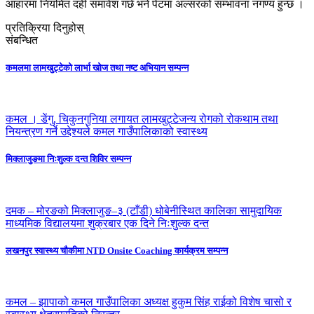
आहारमा नियमित दही समावेश गर्छ भने पेटमा अल्सरको सम्भावना नगण्य हुन्छ ।
प्रतिक्रिया दिनुहोस्
संबन्धित
कमलमा लामखुट्टेको लार्भा खोज तथा नष्ट अभियान सम्पन्न
कमल । डेंगु, चिकुनगुनिया लगायत लामखुट्टेजन्य रोगको रोकथाम तथा
नियन्त्रण गर्ने उद्देश्यले कमल गाउँपालिकाको स्वास्थ्य
मिक्लाजुङमा निःशुल्क दन्त शिविर सम्पन्न
दमक – मोरङको मिक्लाजुङ–३ (टाँडी) धोबेनीस्थित कालिका सामुदायिक
माध्यमिक विद्यालयमा शुक्रबार एक दिने निःशुल्क दन्त
लखनपुर स्वास्थ्य चौकीमा NTD Onsite Coaching कार्यक्रम सम्पन्न
कमल – झापाको कमल गाउँपालिका अध्यक्ष हुकुम सिंह राईको विशेष चासो र