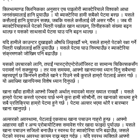
क्लिभल्याण्ड क्लिनिकका अनुसार एच पाइलोरी ब्याक्टेरियाले विश्वको आधा
जनसंख्यालाई हानि पुर्‍याउँछ । यो ब्याक्टेरिया हामी सबैको पेटमा बस्छ । यसले
कसैलाई हानि पुर्‍याउन सक्छ, जबकि यसले कसैलाई धेरै असर गर्दैन । जब यी
ब्याक्टेरियाहरूले पेटको भित्री पर्खाल खान थाल्छन्, तिनीहरूको संख्या बढ्न
थाल्छ र यसको साथसाथै पेटमा घाउ पनि बढ्न थाल्छ ।
यदि हामीले काउन्टर दुखाइको औषधि लिइरह्यौं भने, यसले हाम्रो पेटको रक्षा गर्ने
भित्री पर्खाललाई क्षति पुर्‍याउँछ । यसले पेटमा घाउ निम्त्याउँछ र ब्याक्टेरिया
संक्रमणको जोखिम पनि बढाउँछ ।
यसको उपचारको लागि, तपाईं ग्यास्ट्रोएन्टेरोलॉजिस्ट वा सामान्य चिकित्सकसँग
परामर्श गर्न सक्नुहुन्छ । तर यस समयमा, आफ्नो खानपानमा ध्यान दिनु सबैभन्दा
महत्त्वपूर्ण छ किनभने हामीले खाने र पिउने सबै कुराले हाम्रो पेटलाई असर गर्छ ।
यो अवधिमा खानपिनमा विशेष ध्यान दिनुपर्छ ।
खाना खाँदा हामीले आफ्नो जिब्रो अर्थात् स्वादको मात्र ख्याल राख्छौं । यसले
हाम्रो पेटमा कस्तो प्रभाव पार्छ भन्ने कुरा हामी सोच्दैनौं, तर खानाको साथमा हुने
सबै प्रतिक्रिया हाम्रो पेटमा हुने गर्छ । पेटमा अल्सर भएमा थोरै र बारम्बार
खाना खानुपर्छ ।
अल्सरको अवस्थामा, पेटलाई एकसाथ खाना पचाउन गाह्रो हुन्छ । आफ्नो
आहारमा दही र अन्य प्रोबायोटिक्स समावेश गरेर खादा फाइदा पुर्याउछ । यसले
खाना पचाउन सजिलो बनाउँछ र स्वस्थ पेट ब्याक्टेरिया पनि बढाउँछ, जसले
पेटको स्वस्थ अवस्था कायम राख्न मद्दत गर्दछ । यदि स्वस्थ व्यक्तिले आफ्नो