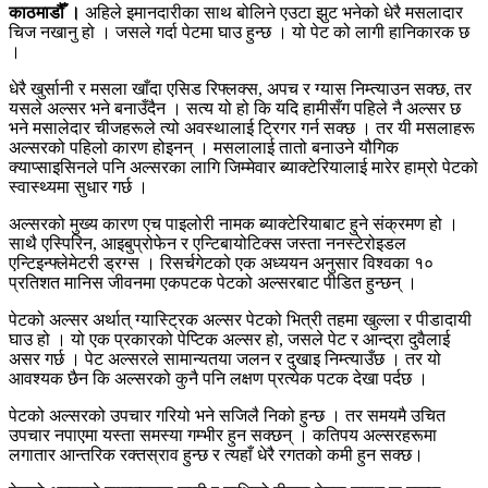
काठमाडौँ ।
अहिले इमानदारीका साथ बोलिने एउटा झुट भनेको धेरै मसलादार
चिज नखानु हो । जसले गर्दा पेटमा घाउ हुन्छ । यो पेट को लागी हानिकारक छ
।
धेरै खुर्सानी र मसला खाँदा एसिड रिफ्लक्स, अपच र ग्यास निम्त्याउन सक्छ, तर
यसले अल्सर भने बनाउँदैन । सत्य यो हो कि यदि हामीसँग पहिले नै अल्सर छ
भने मसालेदार चीजहरूले त्यो अवस्थालाई ट्रिगर गर्न सक्छ । तर यी मसलाहरू
अल्सरको पहिलो कारण होइनन् । मसलालाई तातो बनाउने यौगिक
क्याप्साइसिनले पनि अल्सरका लागि जिम्मेवार ब्याक्टेरियालाई मारेर हाम्रो पेटको
स्वास्थ्यमा सुधार गर्छ ।
अल्सरको मुख्य कारण एच पाइलोरी नामक ब्याक्टेरियाबाट हुने संक्रमण हो ।
साथै एस्पिरिन, आइबुप्रोफेन र एन्टिबायोटिक्स जस्ता ननस्टेरोइडल
एन्टिइन्फ्लेमेटरी ड्रग्स । रिसर्चगेटको एक अध्ययन अनुसार विश्वका १०
प्रतिशत मानिस जीवनमा एकपटक पेटको अल्सरबाट पीडित हुन्छन् ।
पेटको अल्सर अर्थात् ग्यास्ट्रिक अल्सर पेटको भित्री तहमा खुल्ला र पीडादायी
घाउ हो । यो एक प्रकारको पेप्टिक अल्सर हो, जसले पेट र आन्द्रा दुवैलाई
असर गर्छ । पेट अल्सरले सामान्यतया जलन र दुखाइ निम्त्याउँछ । तर यो
आवश्यक छैन कि अल्सरको कुनै पनि लक्षण प्रत्येक पटक देखा पर्दछ ।
पेटको अल्सरको उपचार गरियो भने सजिलै निको हुन्छ । तर समयमै उचित
उपचार नपाएमा यस्ता समस्या गम्भीर हुन सक्छन् । कतिपय अल्सरहरूमा
लगातार आन्तरिक रक्तस्राव हुन्छ र त्यहाँ धेरै रगतको कमी हुन सक्छ।