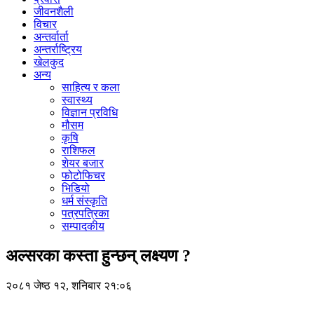
जीवनशैली
विचार
अन्तर्वार्ता
अन्तर्राष्ट्रिय
खेलकुद
अन्य
साहित्य र कला
स्वास्थ्य
विज्ञान प्रविधि
मौसम
कृषि
राशिफल
शेयर बजार
फोटोफिचर
भिडियो
धर्म संस्कृति
पत्रपत्रिका
सम्पादकीय
अल्सरका कस्ता हुन्छन् लक्ष्यण ?
२०८१ जेष्ठ १२, शनिबार २१:०६