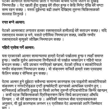
पेटको अल्सरले सामान्यतया छाती र नाभिको बीचमा पेटमा जलन वा दुखाइ
निम्त्याउँछ । पेट खाली हुँदा दुखाइ धेरै तीव्र हुन्छ र केहि मिनेट देखि धेरै घण्टा
सम्म रहन सक्छ । यस्ता दुईभन्दा बढी लक्षण देखिएमा तुरुन्त चिकित्सकको
सल्लाह लिनुपर्छ ।
रगत बग्ने अल्सर:
पेटको अल्सरबाट लगातार हल्का रक्तस्रावले हामीलाई धेरै सताउन सक्छ। यदि
रक्तस्राव मध्यम छ भने, यसले एनीमिया निम्त्याउन सक्छ, जबकि गम्भीर
रक्तस्रावले मृत्युको जोखिम निम्त्याउन सक्छ ।
गहिरो प्रवेश गर्ने अल्सर:
यस प्रकारको अल्सर सामान्यतया हाम्रो पेटको पर्खालमा हुन्छ र त्यहाँ समाप्त
हुन्छ। जबकि दुर्लभ अवस्थामा तिनीहरूले यो पर्खाल भत्काउन र गहिरो प्वाल
बनाउन सक्छ। यदि उपचार नगरिएको खण्डमा, पेटको एसिड र ब्याक्टेरियाले
गम्भीर संक्रमण निम्त्याउन सक्छ। यो संक्रमण सजिलै हाम्रो रक्त प्रवाहमा
फैलिन सक्छ र सेप्सिस हुन सक्छ।
पेटमा अल्सर हुने दुईवटा सबैभन्दा सामान्य कारणहरू एच पाइलोरी ब्याक्टेरियाको
संक्रमण र ननस्टेरोइडल एन्टी इन्फ्लेमेटरी ड्रग्सको अत्यधिक प्रयोग हुन् ।
मानिसलाई अलिकति दुखाइ वा चिसो लागेमा तुरुन्तै एन्टिबायोटिक किनेर खान्छन्
। कयौं पटक चिकित्सकको प्रिस्क्रिप्शन बिना सिधै काउन्टरबाट औषधि
लिन्छन् । यो धेरै खतरनाक छ । अमेरिकी स्वास्थ्य सेवा प्रदायकहरूका
अनुसार, यी दुई कारणहरू लगभग ९९ प्रतिशत पेट अल्सरको लागि जिम्मेवार
छन् ।