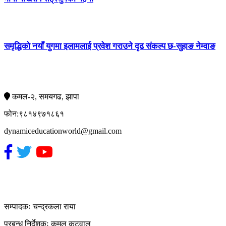
समृद्धिको नयाँ युगमा इलामलाई प्रवेश गराउने दृढ संकल्प छ-सुहाङ नेम्वाङ
सम्पर्क
कमल-२, समयगढ, झापा
फोन:९८१४९७१८६१
dynamiceducationworld@gmail.com
हाम्रो टिम
सम्पादकः चन्द्रकला राया
प्रबन्ध निर्देशकः कमल कटुवाल