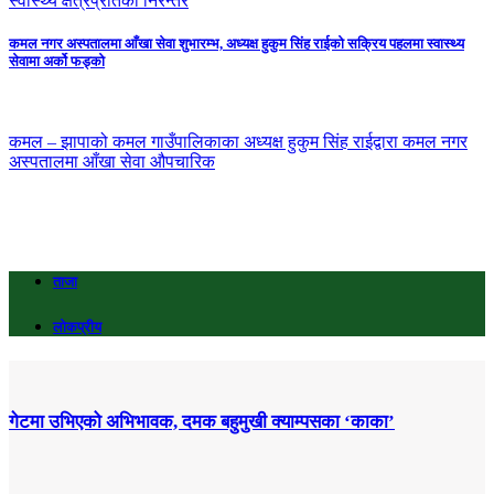
स्वास्थ्य क्षेत्रप्रतिको निरन्तर
कमल नगर अस्पतालमा आँखा सेवा शुभारम्भ, अध्यक्ष हुकुम सिंह राईको सक्रिय पहलमा स्वास्थ्य
सेवामा अर्को फड्को
कमल – झापाको कमल गाउँपालिकाका अध्यक्ष हुकुम सिंह राईद्वारा कमल नगर
अस्पतालमा आँखा सेवा औपचारिक
ताजा
लोकप्रीय
गेटमा उभिएको अभिभावक, दमक बहुमुखी क्याम्पसका ‘काका’