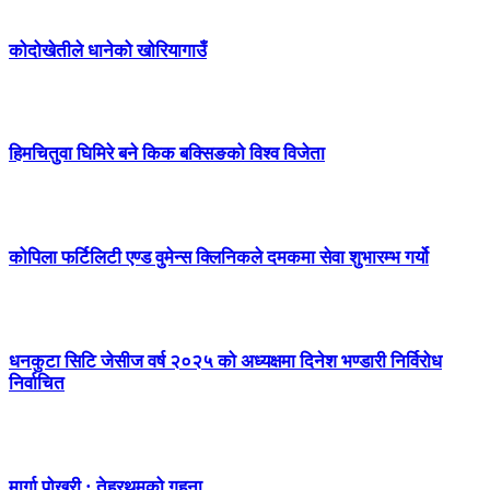
कोदोखेतीले धानेको खोरियागाउँ
हिमचितुवा घिमिरे बने किक बक्सिङको विश्व विजेता
कोपिला फर्टिलिटी एण्ड वुमेन्स क्लिनिकले दमकमा सेवा शुभारम्भ गर्यो
धनकुटा सिटि जेसीज वर्ष २०२५ को अध्यक्षमा दिनेश भण्डारी निर्विरोध
निर्वाचित
मार्गा पोखरी : तेह्रथुमको गहना